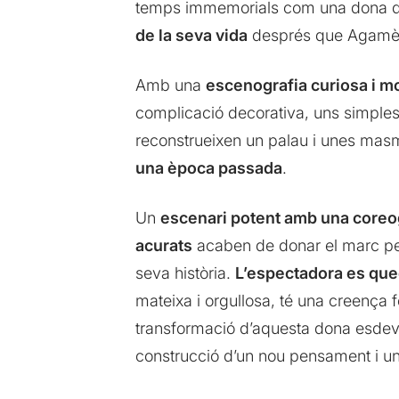
temps immemorials com una dona de
de la seva vida
després que Agamèmno
Amb una
escenografia curiosa i mo
complicació decorativa, uns simple
reconstrueixen un palau i unes mas
una època passada
.
Un
escenari potent amb una coreogr
acurats
acaben de donar el marc perf
seva història.
L’espectadora es qued
mateixa i orgullosa, té una creença f
transformació d’aquesta dona esdevé
construcció d’un nou pensament i un