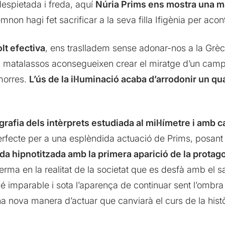
spietada i freda, aquí
Núria Prims ens mostra una ma
n hagi fet sacrificar a la seva filla Ifigènia per acon
lt efectiva
, ens traslladem sense adonar-nos a la Grèc
s matalassos aconsegueixen crear el miratge d’un camp
morres.
L’ús de la il·luminació acaba d’arrodonir un q
afia dels intèrprets estudiada al mil·límetre i amb c
ecte per a una esplèndida actuació de Prims, posant l’
a hipnotitzada amb la primera aparició de la protagon
erma en la realitat de la societat que es desfà amb el sa
 imparable i sota l’aparença de continuar sent l’ombra
a nova manera d’actuar que canviarà el curs de la histò