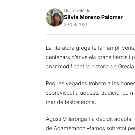
Una opinió de
Sílvia Moreno Palomar
24/09/2021
La literatura grega té tan ampli vent
centenars d’anys els grans herois i 
anar modificant la història de Grècia
Poques vegades trobem a les dones
sobreviscut a aquesta tradició, com 
mar de testosterona.
Agustí Villaronga ha decidit adaptar 
de Agamèmnon –famós sobretot per se