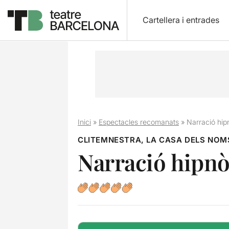
Cartellera i entrades
Inici
»
Espectacles recomanats
»
Narració hip
CLITEMNESTRA, LA CASA DELS NOM
Narració hipnò