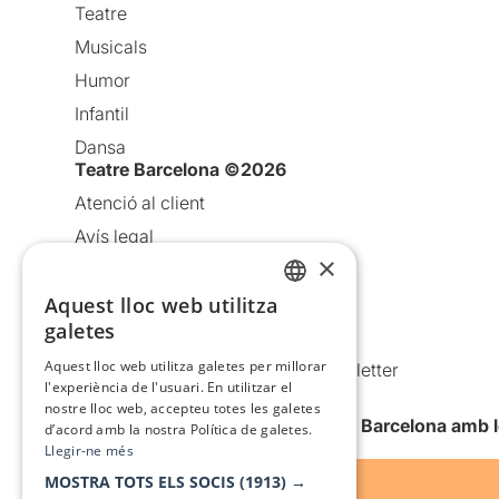
Teatre
Musicals
Humor
Infantil
Dansa
Teatre Barcelona ©2026
Atenció al client
Avís legal
×
Política de privacitat
Política de cookies
Aquest lloc web utilitza
CATALAN
galetes
Condicions d’ús
SPANISH
Aquest lloc web utilitza galetes per millorar
Comunicacions comercials i Newsletter
l'experiència de l'usuari. En utilitzar el
Anuncia’t
nostre lloc web, accepteu totes les galetes
Vull rebre la newsletter de Teatre Barcelona amb 
d’acord amb la nostra Política de galetes.
Llegir-ne més
MOSTRA TOTS ELS SOCIS
(1913) →