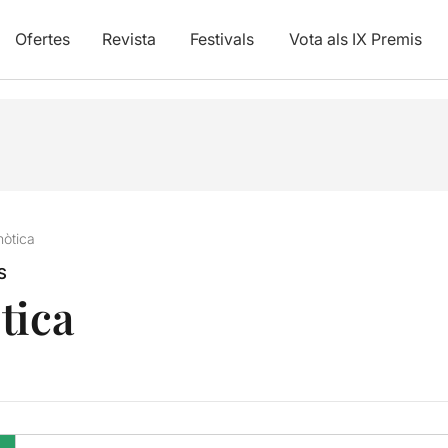
Ofertes
Revista
Festivals
Vota als IX Premis
nòtica
S
tica