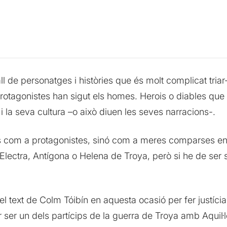
all de personatges i històries que és molt complicat tria
protagonistes han sigut els homes. Herois o diables que
 i la seva cultura –o això diuen les seves narracions-.
 com a protagonistes, sinó com a meres comparses e
Electra, Antígona o Helena de Troya, però si he de ser 
el text de Colm Tóibín en aquesta ocasió per fer justíci
r un dels partícips de la guerra de Troya amb Aquil·le