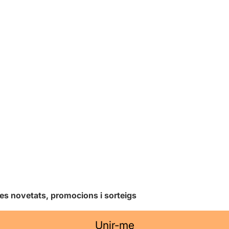
les novetats, promocions i sorteigs
Unir-me