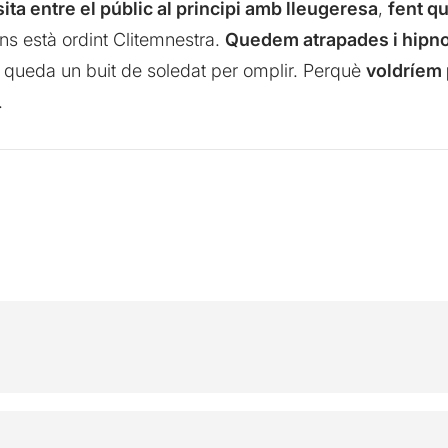
sita entre el públic al principi amb lleugeresa
,
fent qu
s està ordint Clitemnestra.
Quedem atrapades i hipno
 queda un buit de soledat per omplir. Perquè
voldríem 
.