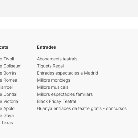
cats
Entrades
e Tívoli
Abonaments teatrals
re Coliseum
Tiquets Regal
e Borràs
Entrades espectacles a Madrid
re Romea
Millors monòlegs
larroel
Millors musicals
re Condal
Millors espectacles familiars
e Victòria
Black Friday Teatral
e Apolo
Guanya entrades de teatre gratis - concursos
re Goya
i Texas