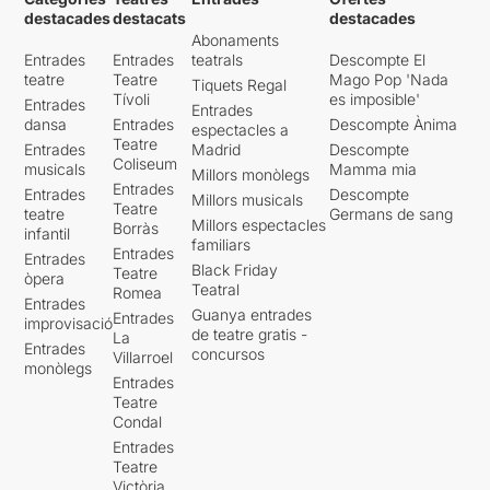
destacades
destacats
destacades
Abonaments
Entrades
Entrades
teatrals
Descompte El
teatre
Teatre
Mago Pop 'Nada
Tiquets Regal
Tívoli
es imposible'
Entrades
Entrades
dansa
Entrades
Descompte Ànima
espectacles a
Teatre
Entrades
Madrid
Descompte
Coliseum
musicals
Mamma mia
Millors monòlegs
Entrades
Entrades
Descompte
Millors musicals
Teatre
teatre
Germans de sang
Millors espectacles
Borràs
infantil
familiars
Entrades
Entrades
Black Friday
Teatre
òpera
Teatral
Romea
Entrades
Guanya entrades
Entrades
improvisació
de teatre gratis -
La
Entrades
concursos
Villarroel
monòlegs
Entrades
Teatre
Condal
Entrades
Teatre
Victòria