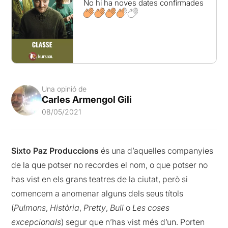
No hi ha noves dates confirmades
Una opinió de
Carles Armengol Gili
08/05/2021
Sixto Paz Produccions
és una d’aquelles companyies
de la que potser no recordes el nom, o que potser no
has vist en els grans teatres de la ciutat, però si
comencem a anomenar alguns dels seus títols
(
Pulmons
,
Història
,
Pretty
,
Bull
o
Les coses
excepcionals
) segur que n’has vist més d’un. Porten