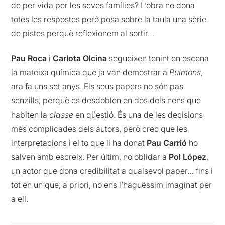
de per vida per les seves famílies? L’obra no dona
totes les respostes però posa sobre la taula una sèrie
de pistes perquè reflexionem al sortir…
Pau Roca
i
Carlota Olcina
segueixen tenint en escena
la mateixa química que ja van demostrar a
Pulmons
,
ara fa uns set anys. Els seus papers no són pas
senzills, perquè es desdoblen en dos dels nens que
habiten la
classe
en qüestió. És una de les decisions
més complicades dels autors, però crec que les
interpretacions i el to que li ha donat
Pau Carrió
ho
salven amb escreix. Per últim, no oblidar a
Pol López
,
un actor que dona credibilitat a qualsevol paper… fins i
tot en un que, a priori, no ens l’haguéssim imaginat per
a ell.