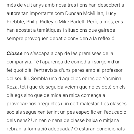
més de vuit anys amb nosaltres i ens han descobert a
autors tan importants com Duncan McMillan, Lucy
Prebble, Philip Ridley o Mike Barlett. Però, a més, ens
han acostat a temàtiques i situacions que gairebé
sempre provoquen debat o conviden a la reflexió.
Classe
no s’escapa a cap de les premisses de la
companyia. Té l’aparença de comèdia i sorgeix d’un
fet quotidià, l’entrevista d’uns pares amb el professor
del seu fill. Sembla una d’aquelles obres de Yasmina
Reza, tot i que de seguida veiem que no es deté en els
diàlegs sinó que de mica en mica comença a
provocar-nos preguntes i un cert malestar. Les classes
socials segueixen tenint un pes específic en l’educació
dels nens? Un nen o nena de classe baixa o mitjana
rebran la formació adequada? O estaran condicionats