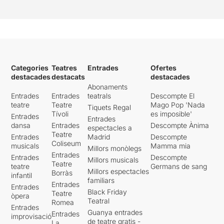
Categories
Teatres
Entrades
Ofertes
destacades
destacats
destacades
Abonaments
Entrades
Entrades
teatrals
Descompte El
teatre
Teatre
Mago Pop 'Nada
Tiquets Regal
Tívoli
es imposible'
Entrades
Entrades
dansa
Entrades
Descompte Ànima
espectacles a
Teatre
Entrades
Madrid
Descompte
Coliseum
musicals
Mamma mia
Millors monòlegs
Entrades
Entrades
Descompte
Millors musicals
Teatre
teatre
Germans de sang
Millors espectacles
Borràs
infantil
familiars
Entrades
Entrades
Black Friday
Teatre
òpera
Teatral
Romea
Entrades
Guanya entrades
Entrades
improvisació
de teatre gratis -
La