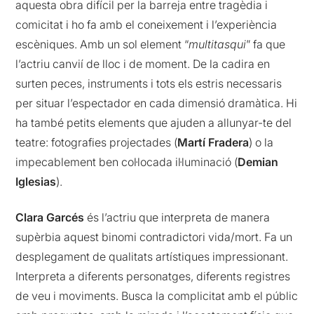
aquesta obra difícil per la barreja entre tragèdia i
comicitat i ho fa amb el coneixement i l’experiència
escèniques. Amb un sol element “
multitasqui
” fa que
l’actriu canvií de lloc i de moment. De la cadira en
surten peces, instruments i tots els estris necessaris
per situar l’espectador en cada dimensió dramàtica. Hi
ha també petits elements que ajuden a allunyar-te del
teatre: fotografies projectades (
Martí Fradera
) o la
impecablement ben col·locada il·luminació (
Demian
Iglesias
).
Clara Garcés
és l’actriu que interpreta de manera
supèrbia aquest binomi contradictori vida/mort. Fa un
desplegament de qualitats artístiques impressionant.
Interpreta a diferents personatges, diferents registres
de veu i moviments. Busca la complicitat amb el públic