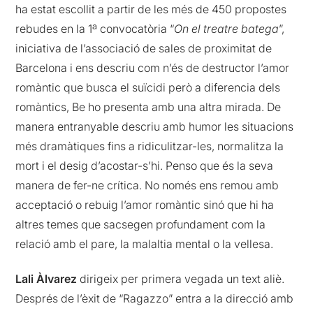
ha estat escollit a partir de les més de 450 propostes
rebudes en la 1ª convocatòria “
On el treatre batega
”,
iniciativa de l’associació de sales de proximitat de
Barcelona i ens descriu com n’és de destructor l’amor
romàntic que busca el suïcidi però a diferencia dels
romàntics, Be ho presenta amb una altra mirada. De
manera entranyable descriu amb humor les situacions
més dramàtiques fins a ridiculitzar-les, normalitza la
mort i el desig d’acostar-s’hi. Penso que és la seva
manera de fer-ne crítica. No només ens remou amb
acceptació o rebuig l’amor romàntic sinó que hi ha
altres temes que sacsegen profundament com la
relació amb el pare, la malaltia mental o la vellesa.
Lali Àlvarez
dirigeix per primera vegada un text aliè.
Després de l’èxit de “Ragazzo” entra a la direcció amb