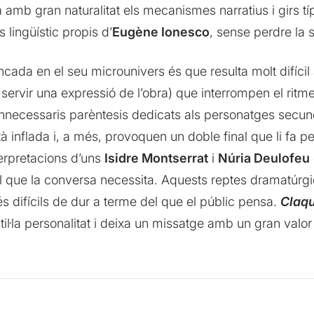
ja amb gran naturalitat els mecanismes narratius i girs tí
 lingüístic propis d’
Eugène Ionesco
, sense perdre la 
cada en el seu microunivers és que resulta molt difícil 
servir una expressió de l’obra) que interrompen el ritme
innecessaris parèntesis dedicats als personatges secunda
stà inflada i, a més, provoquen un doble final que li fa
nterpretacions d’uns
Isidre Montserrat
i
Núria Deulofeu
al que la conversa necessita. Aquests reptes dramatúrgi
s difícils de dur a terme del que el públic pensa.
Claqu
til·la personalitat i deixa un missatge amb un gran valor