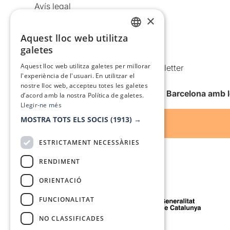
Avís legal
×
Política de privacitat
Aquest lloc web utilitza
Política de cookies
CATALAN
galetes
Condicions d’ús
SPANISH
Aquest lloc web utilitza galetes per millorar
Comunicacions comercials i Newsletter
l'experiència de l'usuari. En utilitzar el
Anuncia’t
nostre lloc web, accepteu totes les galetes
Vull rebre la newsletter de Teatre Barcelona amb 
d’acord amb la nostra Política de galetes.
Llegir-ne més
MOSTRA TOTS ELS SOCIS
(1913) →
ESTRICTAMENT NECESSÀRIES
RENDIMENT
ORIENTACIÓ
Amb el suport de
FUNCIONALITAT
NO CLASSIFICADES