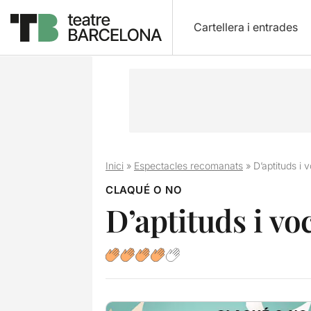
Cartellera i entrades
Inici
»
Espectacles recomanats
»
D’aptituds i 
CLAQUÉ O NO
D’aptituds i vo