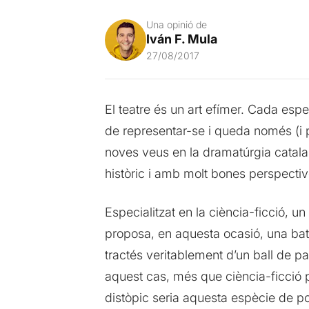
Una opinió de
Iván F. Mula
27/08/2017
El teatre és un art efímer. Cada esp
de representar-se i queda només (i pe
noves veus en la dramatúrgia catal
històric i amb molt bones perspectiv
Especialitzat en la ciència-ficció, un
proposa, en aquesta ocasió, una bata
tractés veritablement d’un ball de par
aquest cas, més que ciència-ficció p
distòpic seria aquesta espècie de pol