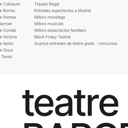
re Coliseum
Tiquets Regal
e Borràs
Entrades espectacles a Madrid
re Romea
Millors monòlegs
larroel
Millors musicals
re Condal
Millors espectacles familiars
e Victòria
Black Friday Teatral
e Apolo
Guanya entrades de teatre gratis - concursos
re Goya
i Texas