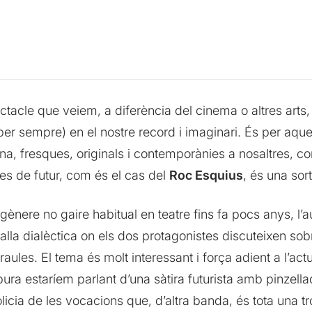
ectacle que veiem, a diferència del cinema o altres art
r sempre) en el nostre record i imaginari. És per aquest
ana, fresques, originals i contemporànies a nosaltres
es de futur, com és el cas del
Roc Esquius
, és una sor
 gènere no gaire habitual en teatre fins fa pocs anys, l’au
lla dialèctica on els dos protagonistes discuteixen sob
aules. El tema és molt interessant i força adient a l’actua
ura estaríem parlant d’una sàtira futurista amb pinzella
icia de les vocacions que, d’altra banda, és tota una tr