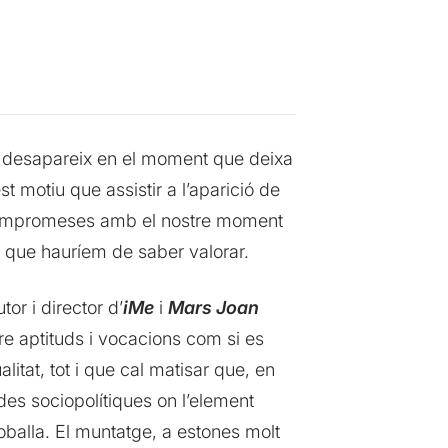
s, desapareix en el moment que deixa
 motiu que assistir a l’aparició de
, compromeses amb el nostre moment
t que hauríem de saber valorar.
tor i director d’
iMe
i
Mars Joan
re aptituds i vocacions com si es
litat, tot i que cal matisar que, en
des sociopolítiques on l’element
oballa. El muntatge, a estones molt