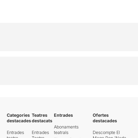
Categories
Teatres
Entrades
Ofertes
destacades
destacats
destacades
Abonaments
Entrades
Entrades
teatrals
Descompte El
teatre
Teatre
Mago Pop 'Nada