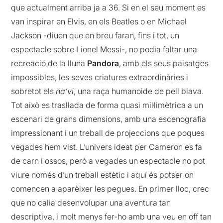
que actualment arriba ja a 36. Si en el seu moment es
van inspirar en Elvis, en els Beatles o en Michael
Jackson -diuen que en breu faran, fins i tot, un
espectacle sobre Lionel Messi-, no podia faltar una
recreació de la lluna
Pandora
, amb els seus paisatges
impossibles, les seves criatures extraordinàries i
sobretot els
na’vi
, una raça humanoide de pell blava.
Tot això es trasllada de forma quasi mil·limètrica a un
escenari de grans dimensions, amb una escenografia
impressionant i un treball de projeccions que poques
vegades hem vist. L’univers ideat per Cameron es fa
de carn i ossos, però a vegades un espectacle no pot
viure només d’un treball estètic i aquí és potser on
comencen a aparèixer les pegues. En primer lloc, crec
que no calia desenvolupar una aventura tan
descriptiva, i molt menys fer-ho amb una veu en off tan