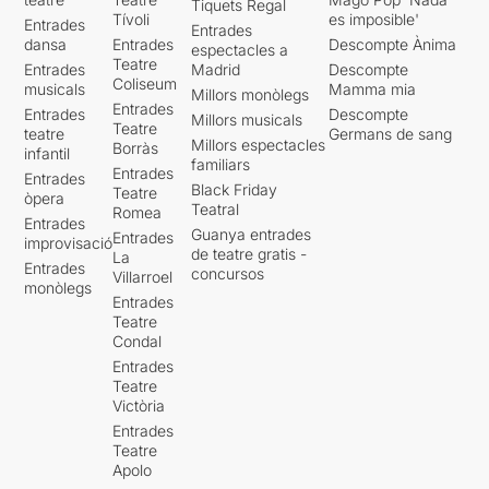
Tiquets Regal
Tívoli
es imposible'
Entrades
Entrades
dansa
Entrades
Descompte Ànima
espectacles a
Teatre
Entrades
Madrid
Descompte
Coliseum
musicals
Mamma mia
Millors monòlegs
Entrades
Entrades
Descompte
Millors musicals
Teatre
teatre
Germans de sang
Millors espectacles
Borràs
infantil
familiars
Entrades
Entrades
Black Friday
Teatre
òpera
Teatral
Romea
Entrades
Guanya entrades
Entrades
improvisació
de teatre gratis -
La
Entrades
concursos
Villarroel
monòlegs
Entrades
Teatre
Condal
Entrades
Teatre
Victòria
Entrades
Teatre
Apolo