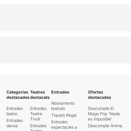
Categories
Teatres
Entrades
Ofertes
destacades
destacats
destacades
Abonaments
Entrades
Entrades
teatrals
Descompte El
teatre
Teatre
Mago Pop 'Nada
Tiquets Regal
Tívoli
es imposible'
Entrades
Entrades
dansa
Entrades
Descompte Ànima
espectacles a
Teatre