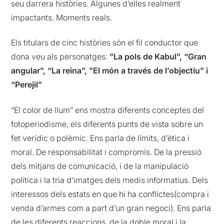
seu darrera històries. Algunes d’elles realment
impactants. Moments reals.
Els titulars de cinc històries són el fil conductor que
dona veu als personatges:
”La pols de Kabul”, “Gran
angular”, “La reina”, ”El món a través de l’objectiu” i
“Perejil”
“El color de llum” ens mostra diferents conceptes del
fotoperiodisme, els diferents punts de vista sobre un
fet verídic o polèmic. Ens parla de límits, d’ètica i
moral. De responsabilitat i compromís. De la pressió
dels mitjans de comunicació, i de la manipulació
política i la tria d’imatges dels medis informatius. Dels
interessos dels estats en que hi ha conflictes(compra i
venda d’armes com a part d’un gran negoci). Ens parla
de les diferents reaccions, de la doble moral i la