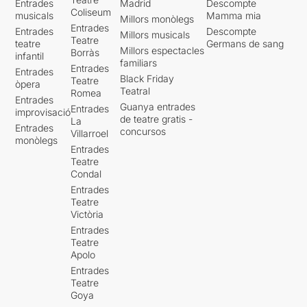
Entrades
Madrid
Descompte
Coliseum
musicals
Mamma mia
Millors monòlegs
Entrades
Entrades
Descompte
Millors musicals
Teatre
teatre
Germans de sang
Millors espectacles
Borràs
infantil
familiars
Entrades
Entrades
Black Friday
Teatre
òpera
Teatral
Romea
Entrades
Guanya entrades
Entrades
improvisació
de teatre gratis -
La
Entrades
concursos
Villarroel
monòlegs
Entrades
Teatre
Condal
Entrades
Teatre
Victòria
Entrades
Teatre
Apolo
Entrades
Teatre
Goya