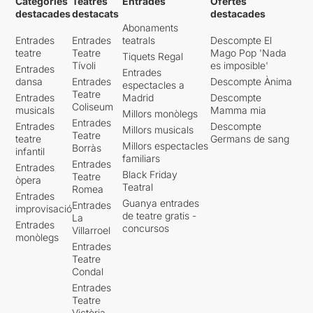
Categories
Teatres
Entrades
Ofertes
destacades
destacats
destacades
Abonaments
Entrades
Entrades
teatrals
Descompte El
teatre
Teatre
Mago Pop 'Nada
Tiquets Regal
Tívoli
es imposible'
Entrades
Entrades
dansa
Entrades
Descompte Ànima
espectacles a
Teatre
Entrades
Madrid
Descompte
Coliseum
musicals
Mamma mia
Millors monòlegs
Entrades
Entrades
Descompte
Millors musicals
Teatre
teatre
Germans de sang
Millors espectacles
Borràs
infantil
familiars
Entrades
Entrades
Black Friday
Teatre
òpera
Teatral
Romea
Entrades
Guanya entrades
Entrades
improvisació
de teatre gratis -
La
Entrades
concursos
Villarroel
monòlegs
Entrades
Teatre
Condal
Entrades
Teatre
Victòria