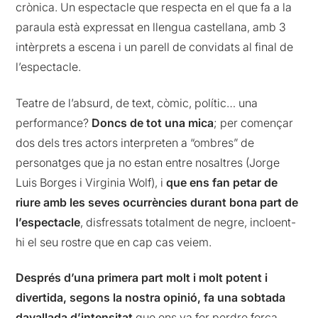
crònica. Un espectacle que respecta en el que fa a la
paraula està expressat en llengua castellana, amb 3
intèrprets a escena i un parell de convidats al final de
l’espectacle.
Teatre de l’absurd, de text, còmic, polític… una
performance?
Doncs de tot una mica
; per començar
dos dels tres actors interpreten a “ombres” de
personatges que ja no estan entre nosaltres (Jorge
Luis Borges i Virginia Wolf), i
que ens fan petar de
riure amb les seves ocurrències durant bona part de
l’espectacle
, disfressats totalment de negre, incloent-
hi el seu rostre que en cap cas veiem.
Després d’una primera part molt i molt potent i
divertida, segons la nostra opinió, fa una sobtada
davallada d’intensitat
que ens va fer perdre força