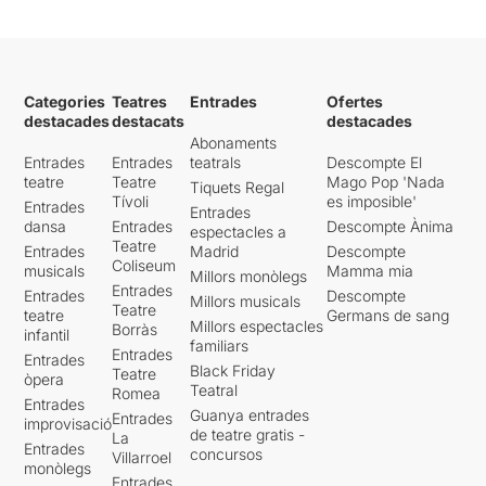
Categories
Teatres
Entrades
Ofertes
destacades
destacats
destacades
Abonaments
Entrades
Entrades
teatrals
Descompte El
teatre
Teatre
Mago Pop 'Nada
Tiquets Regal
Tívoli
es imposible'
Entrades
Entrades
dansa
Entrades
Descompte Ànima
espectacles a
Teatre
Entrades
Madrid
Descompte
Coliseum
musicals
Mamma mia
Millors monòlegs
Entrades
Entrades
Descompte
Millors musicals
Teatre
teatre
Germans de sang
Millors espectacles
Borràs
infantil
familiars
Entrades
Entrades
Black Friday
Teatre
òpera
Teatral
Romea
Entrades
Guanya entrades
Entrades
improvisació
de teatre gratis -
La
Entrades
concursos
Villarroel
monòlegs
Entrades