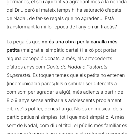
germanes, el seu ajudant va agradant més a la neboda
del Dr… però al mateix temps hi ha saturació d’àpats
de Nadal, de fer-se regals que no agraden… Està
transformant la millor època de l’any en un fracàs?
La pega és que
no és una obra per la canalla més
petita
(malgrat el simpàtic cartell) i això pot portar
alguna decepció donats, a més, els antecedents
d’altres anys com
Conte de Nadal o Pastorets
Superestel
. Es toquen temes que els petits no entenen
(incomunicació pares/fills o simular ser diferents a
com som per agradar a algú), més adients a partir de
8 o 9 anys sense arribar als adolescents pròpiament
dit, i se’ls pot fer, doncs llarga. No és un musical dels
participatius ni simples, tot i que molt simpàtic. A més,
sent de Nadal, com diu el títol, el públic més familiar es
sorprendrà perquè no apareguin els referents esperats