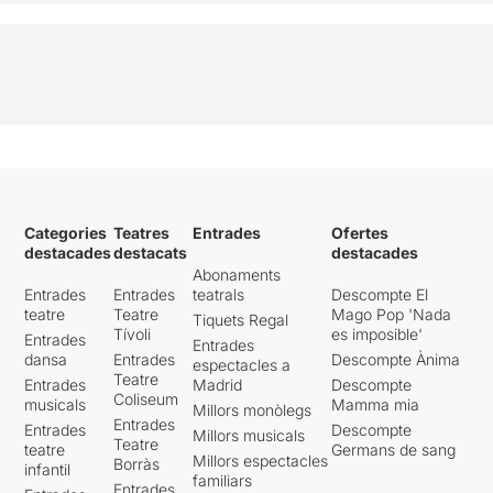
Categories
Teatres
Entrades
Ofertes
destacades
destacats
destacades
Abonaments
Entrades
Entrades
teatrals
Descompte El
teatre
Teatre
Mago Pop 'Nada
Tiquets Regal
Tívoli
es imposible'
Entrades
Entrades
dansa
Entrades
Descompte Ànima
espectacles a
Teatre
Entrades
Madrid
Descompte
Coliseum
musicals
Mamma mia
Millors monòlegs
Entrades
Entrades
Descompte
Millors musicals
Teatre
teatre
Germans de sang
Millors espectacles
Borràs
infantil
familiars
Entrades