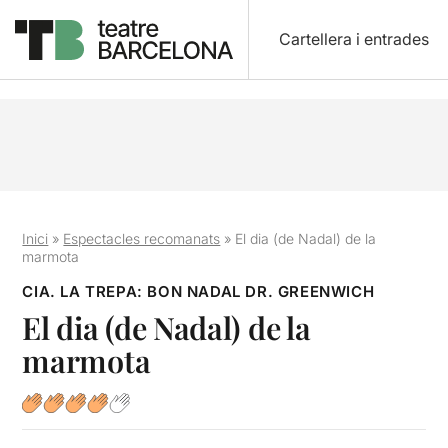
Cartellera i entrades
Inici
»
Espectacles recomanats
»
El dia (de Nadal) de la
marmota
CIA. LA TREPA: BON NADAL DR. GREENWICH
El dia (de Nadal) de la
marmota