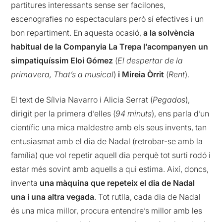
partitures interessants sense ser facilones,
escenografies no espectaculars però sí efectives i un
bon repartiment. En aquesta ocasió,
a la solvència
habitual de la Companyia La Trepa l’acompanyen un
simpatiquíssim Eloi Gómez
(
El despertar de la
primavera, That’s a musical
)
i Mireia Òrrit
(
Rent
).
El text de Sílvia Navarro i Alicia Serrat (
Pegados
),
dirigit per la primera d’elles (
94 minuts
), ens parla d’un
científic una mica maldestre amb els seus invents, tan
entusiasmat amb el dia de Nadal (retrobar-se amb la
família) que vol repetir aquell dia perquè tot surti rodó i
estar més sovint amb aquells a qui estima. Així, doncs,
inventa
una màquina que repeteix el dia de Nadal
una i una altra vegada
. Tot rutlla, cada dia de Nadal
és una mica millor, procura entendre’s millor amb les