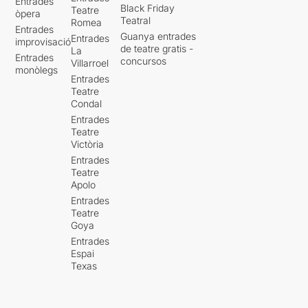
Entrades
Black Friday
Teatre
òpera
Teatral
Romea
Entrades
Guanya entrades
Entrades
improvisació
de teatre gratis -
La
Entrades
concursos
Villarroel
monòlegs
Entrades
Teatre
Condal
Entrades
Teatre
Victòria
Entrades
Teatre
Apolo
Entrades
Teatre
Goya
Entrades
Espai
Texas