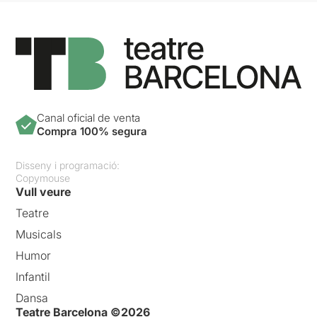
Canal oficial de venta
Compra 100% segura
Disseny i programació:
Copymouse
Vull veure
Teatre
Musicals
Humor
Infantil
Dansa
Teatre Barcelona ©2026