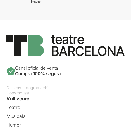
Texas
Canal oficial de venta
Compra 100% segura
Disseny i programació:
Copymouse
Vull veure
Teatre
Musicals
Humor