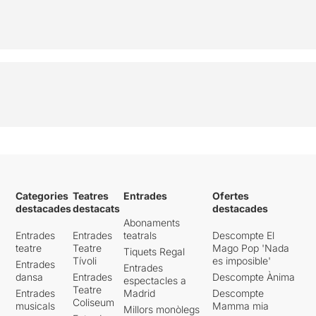
Categories
Teatres
Entrades
Ofertes
destacades
destacats
destacades
Abonaments
Entrades
Entrades
teatrals
Descompte El
teatre
Teatre
Mago Pop 'Nada
Tiquets Regal
Tívoli
es imposible'
Entrades
Entrades
dansa
Entrades
Descompte Ànima
espectacles a
Teatre
Entrades
Madrid
Descompte
Coliseum
musicals
Mamma mia
Millors monòlegs