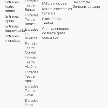
Entrades
Entrades
Descompte
Millors musicals
Teatre
teatre
Germans de sang
Millors espectacles
Borràs
infantil
familiars
Entrades
Entrades
Black Friday
Teatre
òpera
Teatral
Romea
Entrades
Guanya entrades
Entrades
improvisació
de teatre gratis -
La
Entrades
concursos
Villarroel
monòlegs
Entrades
Teatre
Condal
Entrades
Teatre
Victòria
Entrades
Teatre
Apolo
Entrades
Teatre
Goya
Entrades
Espai