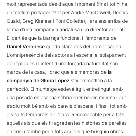
molt representada des d’aquell moment (fins i tot hi ha
un telefilm protagonitzat per Andie MacDowell, Dennis
Quaid, Greg Kinnear i Toni Collette), i ara ens arriba de
la mà d’una companyia andalusa i un director argentí.
El cert és que la barreja funciona, i l’empremta de
Daniel Veronese
queda clara des del primer segon.
L’omnipresència dels actors a l’escena, el solapament
de rèpliques i l’intent d’una forçada naturalitat són
marca de la casa, i crec que els membres de
la
companyia de Gloria López
s’hi emmotllen a la
perfecció. El muntatge esdevé àgil, entretingut, amb
una posada en escena sòbria -per no dir, mínima- que
s’adiu molt bé amb els canvis d’escena, i fins i tot amb
els salts temporals de l’obra. Recomanable per a tots
aquells als que els hi agraden les històries de parelles
en crisi i també per a tots aquells que busquin obres