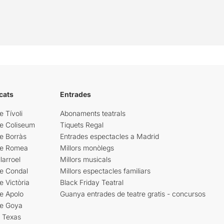
cats
Entrades
e Tívoli
Abonaments teatrals
re Coliseum
Tiquets Regal
e Borràs
Entrades espectacles a Madrid
re Romea
Millors monòlegs
larroel
Millors musicals
re Condal
Millors espectacles familiars
e Victòria
Black Friday Teatral
e Apolo
Guanya entrades de teatre gratis - concursos
re Goya
i Texas