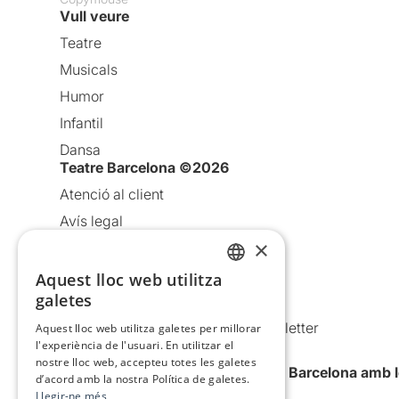
Vull veure
Teatre
Musicals
Humor
Infantil
Dansa
Teatre Barcelona ©2026
Atenció al client
Avís legal
×
Política de privacitat
Política de cookies
Aquest lloc web utilitza
CATALAN
galetes
Condicions d’ús
SPANISH
Comunicacions comercials i Newsletter
Aquest lloc web utilitza galetes per millorar
l'experiència de l'usuari. En utilitzar el
Anuncia’t
nostre lloc web, accepteu totes les galetes
Vull rebre la newsletter de Teatre Barcelona amb 
d’acord amb la nostra Política de galetes.
Llegir-ne més