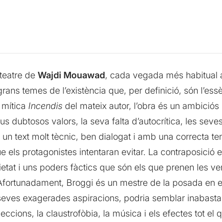
 teatre de
Wajdi Mouawad
, cada vegada més habitual a
grans temes de l’existència que, per definició, són l’essè
a mítica
Incendis
del mateix autor, l’obra és un ambiciós i
s dubtosos valors, la seva falta d’autocrítica, les seve
un text molt tècnic, ben dialogat i amb una correcta ten
 els protagonistes intentaran evitar. La contraposició e
etat i uns poders fàctics que són els que prenen les ver
Afortunadament, Broggi és un mestre de la posada en es
seves exagerades aspiracions, podria semblar inabastab
ccions, la claustrofòbia, la música i els efectes tot el q