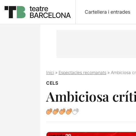
Cartellera i entrades
Inici
»
Espectacles recomanats
»
Ambiciosa cr
CELS
Ambiciosa crít