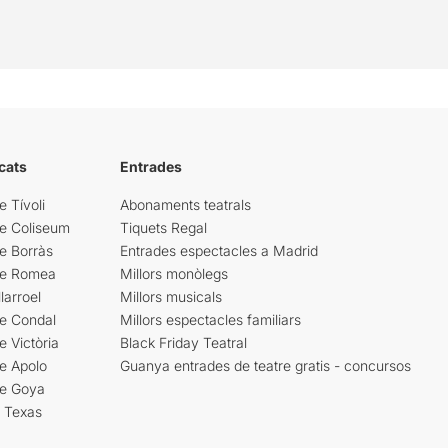
cats
Entrades
e Tívoli
Abonaments teatrals
re Coliseum
Tiquets Regal
e Borràs
Entrades espectacles a Madrid
re Romea
Millors monòlegs
larroel
Millors musicals
re Condal
Millors espectacles familiars
e Victòria
Black Friday Teatral
e Apolo
Guanya entrades de teatre gratis - concursos
re Goya
i Texas