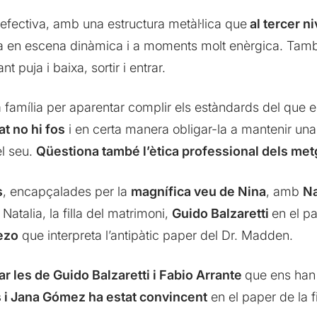
efectiva, amb una estructura metàl·lica que
al tercer n
da en escena dinàmica i a moments molt enèrgica. Tamb
 puja i baixa, sortir i entrar.
na família per aparentar complir els estàndards del que 
at no hi fos
i en certa manera obligar-la a mantenir una 
el seu.
Qüestiona també l’ètica professional dels me
s
, encapçalades per la
magnífica veu de Nina
, amb
N
Natalia, la filla del matrimoni,
Guido Balzaretti
en el pa
ezo
que interpreta l’antipàtic paper del Dr. Madden.
r les de Guido Balzaretti i Fabio Arrante
que ens han
s i Jana Gómez ha estat convincent
en el paper de la fi