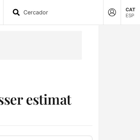
CAT
ESP
sser estimat