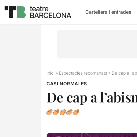
Cartellera i entrades
Inici
»
Espectacles recomanats
»
De cap a l’a
CASI NORMALES
De cap a l’abis