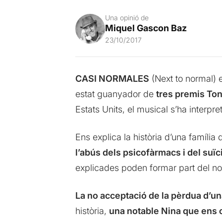
Una opinió de
Miquel Gascon Baz
23/10/2017
CASI NORMALES
(Next to normal) 
estat guanyador de
tres premis To
Estats Units, el musical s’ha interp
Ens explica la història d’una família q
l’abús dels psicofàrmacs i del suïci
explicades poden formar part del nos
La no acceptació de la pèrdua d’u
història,
una notable Nina que ens 