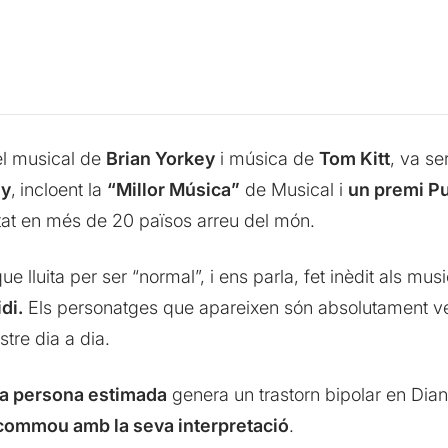
el musical de
Brian Yorkey
i música de
Tom Kitt
, va se
ny
,
incloent la
“Millor Música”
de Musical i
un premi Pu
retat en més de 20 països arreu del món.
ue lluita per ser “normal”, i ens parla, fet inèdit als mus
di.
Els personatges que apareixen són absolutament ver
tre dia a dia.
na persona estimada
genera un trastorn bipolar en Dian
commou amb la seva interpretació
.