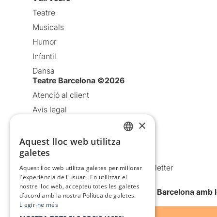
Teatre
Musicals
Humor
Infantil
Dansa
Teatre Barcelona ©2026
Atenció al client
Avís legal
×
Política de privacitat
Política de cookies
Aquest lloc web utilitza
CATALAN
galetes
Condicions d’ús
SPANISH
Comunicacions comercials i Newsletter
Aquest lloc web utilitza galetes per millorar
l'experiència de l'usuari. En utilitzar el
Anuncia’t
nostre lloc web, accepteu totes les galetes
Vull rebre la newsletter de Teatre Barcelona amb 
d’acord amb la nostra Política de galetes.
Llegir-ne més