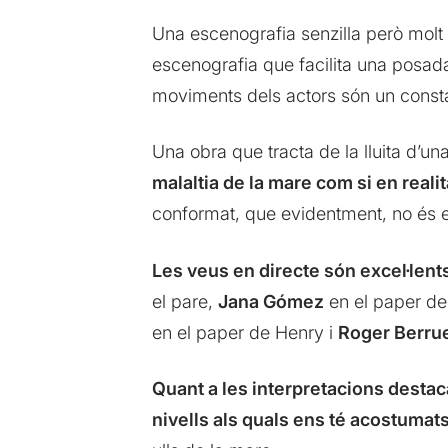
Una escenografia senzilla però molt 
escenografia que facilita una posa
moviments dels actors són un constant
Una obra que tracta de la lluita d’u
malaltia de la mare com si en realit
conformat, que evidentment, no és 
Les veus en directe són excel·lent
el pare,
Jana Gómez
en el paper de 
en el paper de Henry i
Roger Berru
Quant a les interpretacions destaca
nivells als quals ens té acostumat