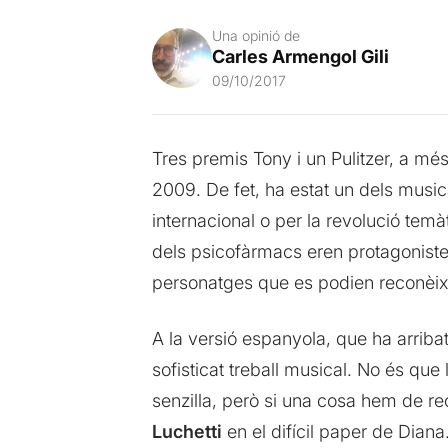
Una opinió de
Carles Armengol Gili
09/10/2017
Tres premis Tony i un Pulitzer, a mé
2009. De fet, ha estat un dels musica
internacional o per la revolució tem
dels psicofàrmacs eren protagonist
personatges que es podien reconèixe
A la versió espanyola, que ha arriba
sofisticat treball musical. No és que
senzilla, però si una cosa hem de re
Luchetti
en el difícil paper de Dian