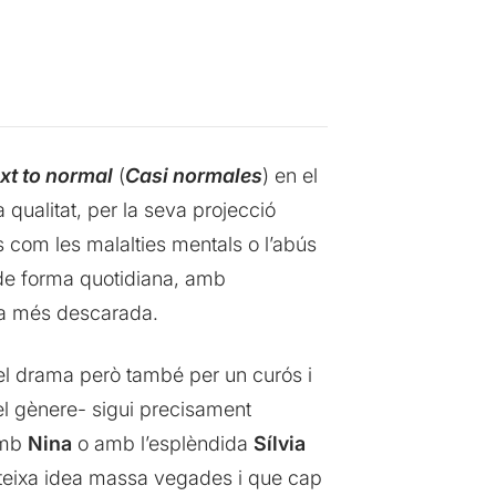
xt to normal
(
Casi normales
) en el
 qualitat, per la seva projecció
s com les malalties mentals o l’abús
 de forma quotidiana, amb
ça més descarada.
pel drama però també per un curós i
del gènere- sigui precisament
 amb
Nina
o amb l’esplèndida
Sílvia
ateixa idea massa vegades i que cap