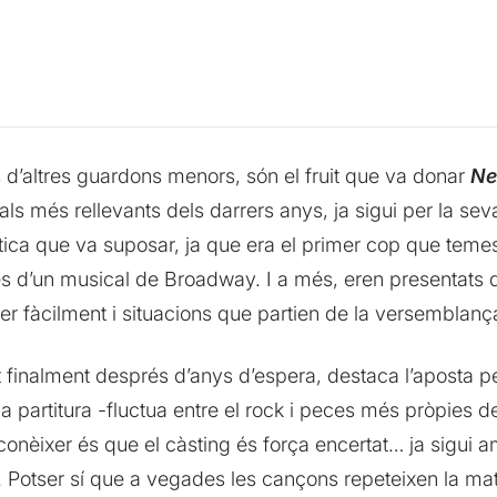
s d’altres guardons menors, són el fruit que va donar
Ne
ls més rellevants dels darrers anys, ja sigui per la seva
àtica que va suposar, ja que era el primer cop que teme
es d’un musical de Broadway. I a més, eren presentats
r fàcilment i situacions que partien de la versemblan
t finalment després d’anys d’espera, destaca l’aposta 
 la partitura -fluctua entre el rock i peces més pròpies 
conèixer és que el càsting és força encertat… ja sigui
a. Potser sí que a vegades les cançons repeteixen la m