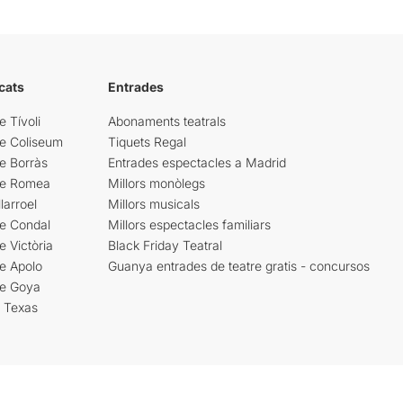
cats
Entrades
e Tívoli
Abonaments teatrals
re Coliseum
Tiquets Regal
e Borràs
Entrades espectacles a Madrid
re Romea
Millors monòlegs
larroel
Millors musicals
re Condal
Millors espectacles familiars
e Victòria
Black Friday Teatral
e Apolo
Guanya entrades de teatre gratis - concursos
re Goya
i Texas