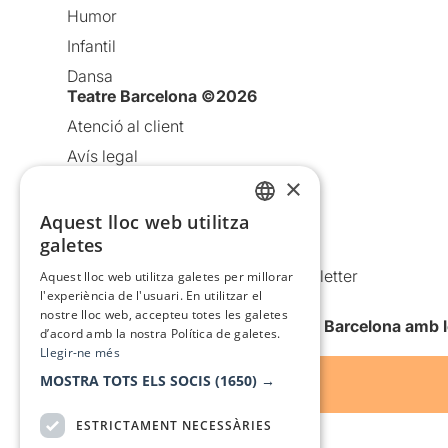
Humor
Infantil
Dansa
Teatre Barcelona ©2026
Atenció al client
Avís legal
×
Política de privacitat
Política de cookies
Aquest lloc web utilitza
CATALAN
galetes
Condicions d’ús
SPANISH
Comunicacions comercials i Newsletter
Aquest lloc web utilitza galetes per millorar
l'experiència de l'usuari. En utilitzar el
Anuncia’t
nostre lloc web, accepteu totes les galetes
Vull rebre la newsletter de Teatre Barcelona amb 
d’acord amb la nostra Política de galetes.
Llegir-ne més
MOSTRA TOTS ELS SOCIS
(1650) →
ESTRICTAMENT NECESSÀRIES