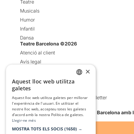
Teatre
Musicals
Humor
Infantil
Dansa
Teatre Barcelona ©2026
Atenció al client
Avís legal
×
Política de privacitat
Política de cookies
Aquest lloc web utilitza
CATALAN
galetes
Condicions d’ús
SPANISH
Comunicacions comercials i Newsletter
Aquest lloc web utilitza galetes per millorar
l'experiència de l'usuari. En utilitzar el
Anuncia’t
nostre lloc web, accepteu totes les galetes
Vull rebre la newsletter de Teatre Barcelona amb 
d’acord amb la nostra Política de galetes.
Llegir-ne més
MOSTRA TOTS ELS SOCIS
(1650) →