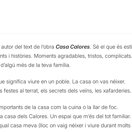
, autor del text de l’obra
Casa Calores
. Sé el que és est
ts i històries. Moments agradables, tristos, complicat
d’algú més de la teva família.
e significa viure en un poble. La casa on vas néixer.
 festes al terrat, els secrets dels veïns, les xafarderies.
importants de la casa com la cuina o la llar de foc.
 la casa dels Calores. Un espai que m’és del tot familiar.
al qual casa meva (lloc on vaig néixer i viure durant mol