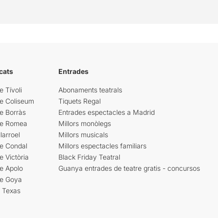
cats
Entrades
e Tívoli
Abonaments teatrals
re Coliseum
Tiquets Regal
e Borràs
Entrades espectacles a Madrid
re Romea
Millors monòlegs
larroel
Millors musicals
re Condal
Millors espectacles familiars
e Victòria
Black Friday Teatral
e Apolo
Guanya entrades de teatre gratis - concursos
re Goya
i Texas