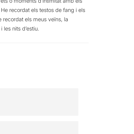
crets o moments d’intimitat amb els
 He recordat els testos de fang i els
 he recordat els meus veïns, la
 les nits d’estiu.