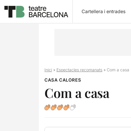
Cartellera i entrades
Inici
»
Espectacles recomanats
»
Com a casa
CASA CALORES
Com a casa