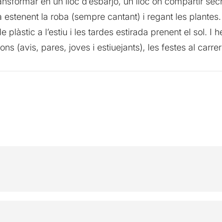
ransformar en un lloc d’esbarjo, un lloc on compartir se
a estenent la roba (sempre cantant) i regant les plantes.
de plàstic a l’estiu i les tardes estirada prenent el sol. I
 (avis, pares, joves i estiuejants), les festes al carrer i