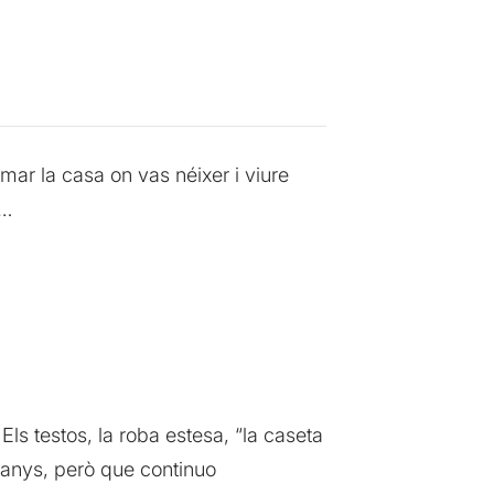
imar la casa on vas néixer i viure
s…
 Els testos, la roba estesa, “la caseta
ts anys, però que continuo