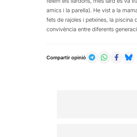
fèiem els llardons, més tard es va t
amics i la parella). He vist a la mam
fets de rajoles i petxines, la piscina 
convivència entre diferents generacions
Compartir opinió