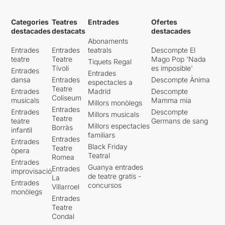
Categories
Teatres
Entrades
Ofertes
destacades
destacats
destacades
Abonaments
Entrades
Entrades
teatrals
Descompte El
teatre
Teatre
Mago Pop 'Nada
Tiquets Regal
Tívoli
es imposible'
Entrades
Entrades
dansa
Entrades
Descompte Ànima
espectacles a
Teatre
Entrades
Madrid
Descompte
Coliseum
musicals
Mamma mia
Millors monòlegs
Entrades
Entrades
Descompte
Millors musicals
Teatre
teatre
Germans de sang
Millors espectacles
Borràs
infantil
familiars
Entrades
Entrades
Black Friday
Teatre
òpera
Teatral
Romea
Entrades
Guanya entrades
Entrades
improvisació
de teatre gratis -
La
Entrades
concursos
Villarroel
monòlegs
Entrades
Teatre
Condal