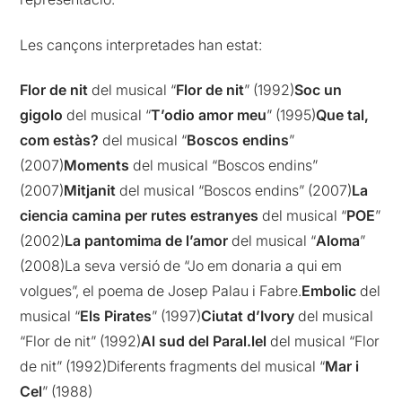
Les cançons interpretades han estat:
Flor de nit
del musical “
Flor de nit
” (1992)
Soc un
gigolo
del musical “
T’odio amor meu
” (1995)
Que tal,
com estàs?
del musical “
Boscos endins
”
(2007)
Moments
del musical “Boscos endins”
(2007)
Mitjanit
del musical “Boscos endins” (2007)
La
ciencia camina per rutes estranyes
del musical “
POE
”
(2002)
La pantomima de l’amor
del musical “
Aloma
”
(2008)La seva versió de “Jo em donaria a qui em
volgues”, el poema de Josep Palau i Fabre.
Embolic
del
musical “
Els Pirates
” (1997)
Ciutat d’Ivory
del musical
“Flor de nit” (1992)
Al sud del Paral.lel
del musical “Flor
de nit” (1992)Diferents fragments del musical “
Mar i
Cel
” (1988)