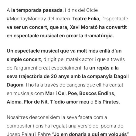
A
la temporada passada
, i dins del Cicle
#MondayMonday del mateix
Teatre Eòlia
, l’espectacle
va ser un concert, que ara, Xavi Morató ha convertit
en espectacle musical en crear la dramatúrgia.
Un espectacle musical que va molt més enllà d’un
simple concert
, dirigit pel mateix actor i que a través
de l’argument creat especialment, fa
un repàs a la
seva trajectòria de 20 anys amb la companyia Dagoll
Dagom
. I ho fa a través de cançons que ell ha cantat
en musicals com
Mar i Cel
,
Poe
,
Boscos Endins
,
Aloma
,
Flor de Nit
,
T’odio amor meu
o
Els Pirates
.
Nosaltres desconeixíem la seva faceta com a
compositor i ens ha regalat una versió del poema de
Josep Palau i Fabre “
Jo em donaria a qui em volgués
”