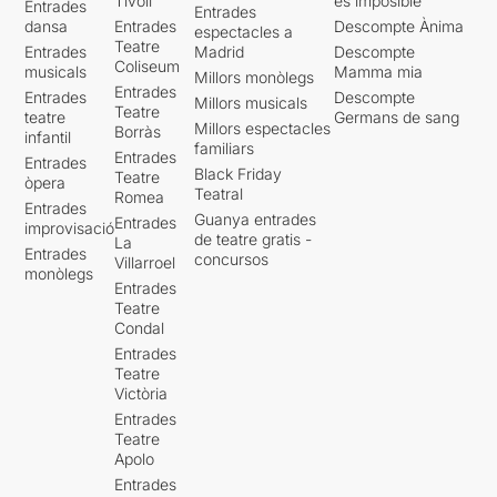
Tívoli
es imposible'
Entrades
Entrades
dansa
Entrades
Descompte Ànima
espectacles a
Teatre
Entrades
Madrid
Descompte
Coliseum
musicals
Mamma mia
Millors monòlegs
Entrades
Entrades
Descompte
Millors musicals
Teatre
teatre
Germans de sang
Millors espectacles
Borràs
infantil
familiars
Entrades
Entrades
Black Friday
Teatre
òpera
Teatral
Romea
Entrades
Guanya entrades
Entrades
improvisació
de teatre gratis -
La
Entrades
concursos
Villarroel
monòlegs
Entrades
Teatre
Condal
Entrades
Teatre
Victòria
Entrades
Teatre
Apolo
Entrades