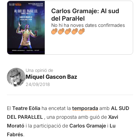
Carlos Gramaje: Al sud
del Paral·lel
No hi ha noves dates confirmades
Una opinió de
Miquel Gascon Baz
24/09/2018
El
Teatre Eòlia
ha encetat la
temporada
amb
AL SUD
DEL PARAL·LEL
, una proposta amb guió de
Xavi
Morató
i la participació de
Carlos Gramaje
i
Lu
Fabrés
.