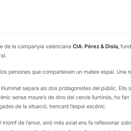
tge de la companyia valenciana
CIA. Pérez & Disla,
fund
ra).
 Dos persones que comparteixen un mateix espai. Una 
 il·luminat separa als dos protagonistes del públic. Ells
 escènic sense moure’s de dins del cercle lluminós, ho 
ades de la situació, trencant l’espai escènic.
l triomf de l’amor, sinó més aviat ens fa reflexionar sob