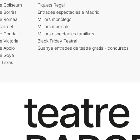
re Coliseum
Tiquets Regal
e Borràs
Entrades espectacles a Madrid
re Romea
Millors monòlegs
larroel
Millors musicals
re Condal
Millors espectacles familiars
e Victòria
Black Friday Teatral
e Apolo
Guanya entrades de teatre gratis - concursos
re Goya
i Texas