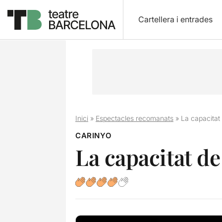
Cartellera i entrades
Inici
»
Espectacles recomanats
»
La capacitat 
CARINYO
La capacitat de