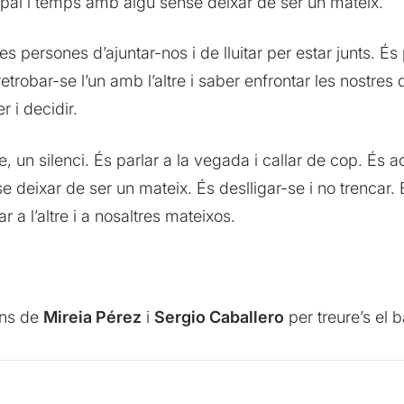
pai i temps amb algú sense deixar de ser un mateix.
s persones d’ajuntar-nos i de lluitar per estar junts. És 
etrobar-se l’un amb l’altre i saber enfrontar les nostres 
r i decidir.
 un silenci. És parlar a la vegada i callar de cop. És a
e deixar de ser un mateix. És deslligar-se i no trencar. É
ar a l’altre i a nosaltres mateixos.
ons de
Mireia Pérez
i
Sergio Caballero
per treure’s el b