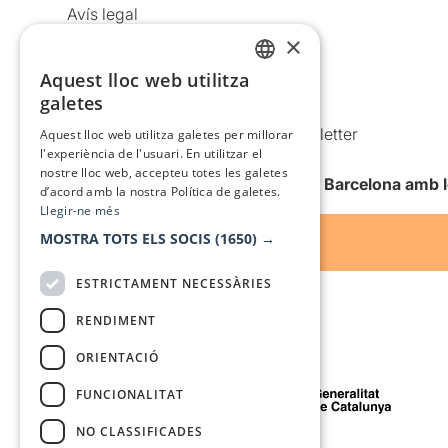
Avís legal
×
Política de privacitat
Política de cookies
Aquest lloc web utilitza
CATALAN
galetes
Condicions d’ús
SPANISH
Comunicacions comercials i Newsletter
Aquest lloc web utilitza galetes per millorar
l'experiència de l'usuari. En utilitzar el
Anuncia’t
nostre lloc web, accepteu totes les galetes
Vull rebre la newsletter de Teatre Barcelona amb 
d’acord amb la nostra Política de galetes.
Llegir-ne més
MOSTRA TOTS ELS SOCIS
(1650) →
ESTRICTAMENT NECESSÀRIES
RENDIMENT
ORIENTACIÓ
Amb el suport de
FUNCIONALITAT
NO CLASSIFICADES