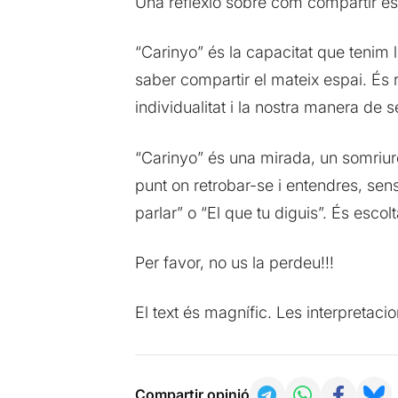
Una reflexió sobre com compartir es
“Carinyo” és la capacitat que tenim le
saber compartir el mateix espai. És r
individualitat i la nostra manera de se
“Carinyo” és una mirada, un somriure,
punt on retrobar-se i entendres, sens
parlar” o “El que tu diguis”. És escolt
Per favor, no us la perdeu!!!
El text és magnífic. Les interpretaci
Compartir opinió