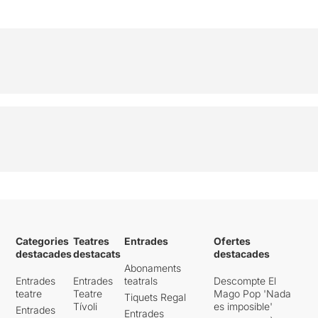
Categories
Teatres
Entrades
Ofertes
destacades
destacats
destacades
Abonaments
Entrades
Entrades
teatrals
Descompte El
teatre
Teatre
Mago Pop 'Nada
Tiquets Regal
Tívoli
es imposible'
Entrades
Entrades