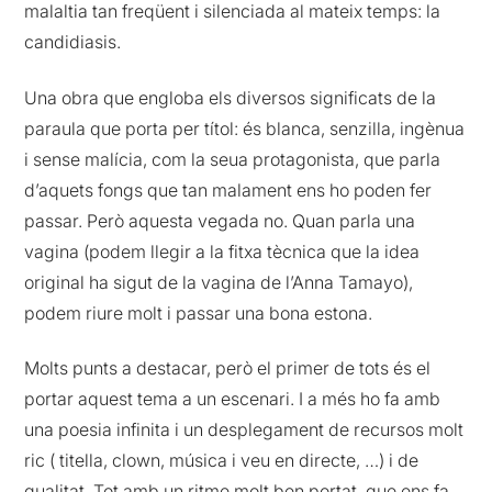
malaltia tan freqüent i silenciada al mateix temps: la
candidiasis.
Una obra que engloba els diversos significats de la
paraula que porta per títol: és blanca, senzilla, ingènua
i sense malícia, com la seua protagonista, que parla
d’aquets fongs que tan malament ens ho poden fer
passar. Però aquesta vegada no. Quan parla una
vagina (podem llegir a la fitxa tècnica que la idea
original ha sigut de la vagina de l’Anna Tamayo),
podem riure molt i passar una bona estona.
Molts punts a destacar, però el primer de tots és el
portar aquest tema a un escenari. I a més ho fa amb
una poesia infinita i un desplegament de recursos molt
ric ( titella, clown, música i veu en directe, …) i de
qualitat. Tot amb un ritme molt ben portat, que ens fa