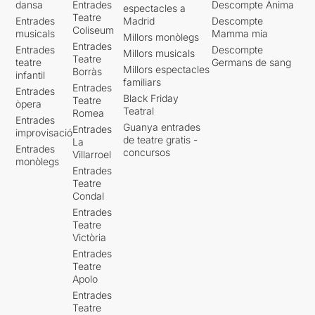
dansa
Entrades
Descompte Ànima
espectacles a
Teatre
Entrades
Madrid
Descompte
Coliseum
musicals
Mamma mia
Millors monòlegs
Entrades
Entrades
Descompte
Millors musicals
Teatre
teatre
Germans de sang
Millors espectacles
Borràs
infantil
familiars
Entrades
Entrades
Black Friday
Teatre
òpera
Teatral
Romea
Entrades
Guanya entrades
Entrades
improvisació
de teatre gratis -
La
Entrades
concursos
Villarroel
monòlegs
Entrades
Teatre
Condal
Entrades
Teatre
Victòria
Entrades
Teatre
Apolo
Entrades
Teatre