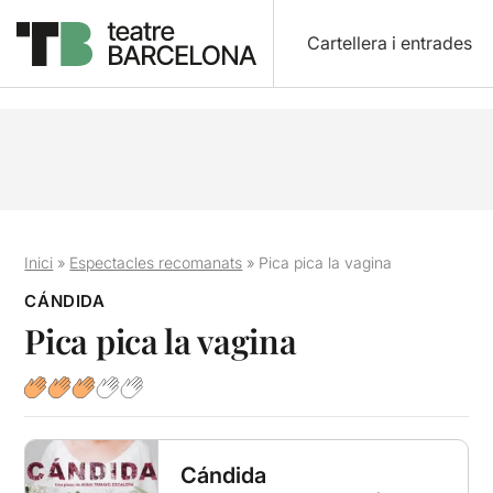
Cartellera i entrades
Inici
»
Espectacles recomanats
»
Pica pica la vagina
CÁNDIDA
Pica pica la vagina
Cándida