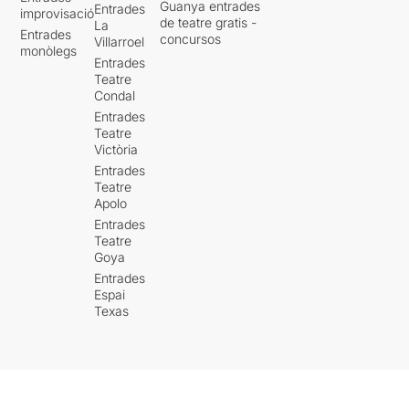
Guanya entrades
Entrades
improvisació
de teatre gratis -
La
Entrades
concursos
Villarroel
monòlegs
Entrades
Teatre
Condal
Entrades
Teatre
Victòria
Entrades
Teatre
Apolo
Entrades
Teatre
Goya
Entrades
Espai
Texas