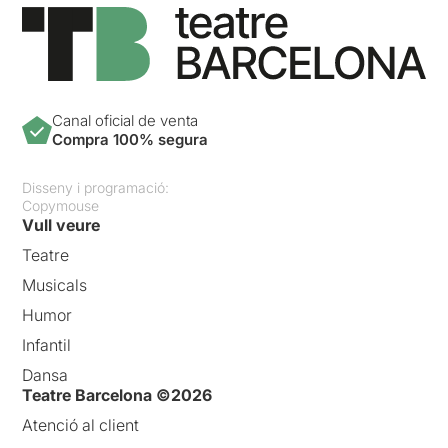
Canal oficial de venta
Compra 100% segura
Disseny i programació:
Copymouse
Vull veure
Teatre
Musicals
Humor
Infantil
Dansa
Teatre Barcelona ©2026
Atenció al client