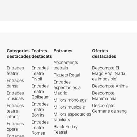
Categories
Teatres
Entrades
Ofertes
destacades
destacats
destacades
Abonaments
Entrades
Entrades
teatrals
Descompte El
teatre
Teatre
Mago Pop 'Nada
Tiquets Regal
Tívoli
es imposible'
Entrades
Entrades
dansa
Entrades
Descompte Ànima
espectacles a
Teatre
Entrades
Madrid
Descompte
Coliseum
musicals
Mamma mia
Millors monòlegs
Entrades
Entrades
Descompte
Millors musicals
Teatre
teatre
Germans de sang
Millors espectacles
Borràs
infantil
familiars
Entrades
Entrades
Black Friday
Teatre
òpera
Teatral
Romea
Entrades