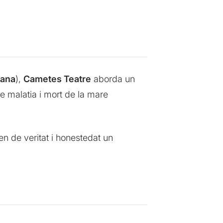
tana
),
Cametes Teatre
aborda un
de malatia i mort de la mare
n de veritat i honestedat un