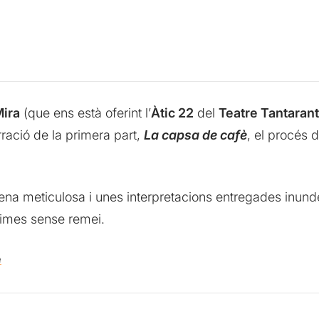
ira
(que ens està oferint l’
Àtic 22
del
Teatre Tantaran
ració de la primera part,
La capsa de cafè
, el procés 
ena meticulosa i unes interpretacions entregades inunde
rimes sense remei.
e