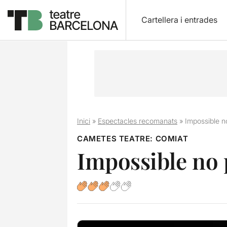
Cartellera i entrades
Inici
»
Espectacles recomanats
»
Impossible n
CAMETES TEATRE: COMIAT
Impossible no 