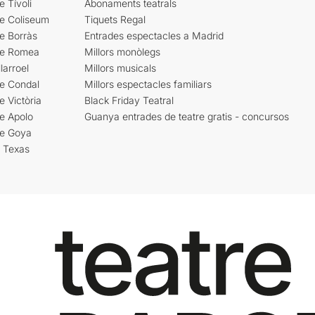
e Tívoli
Abonaments teatrals
re Coliseum
Tiquets Regal
e Borràs
Entrades espectacles a Madrid
re Romea
Millors monòlegs
larroel
Millors musicals
re Condal
Millors espectacles familiars
e Victòria
Black Friday Teatral
e Apolo
Guanya entrades de teatre gratis - concursos
re Goya
i Texas