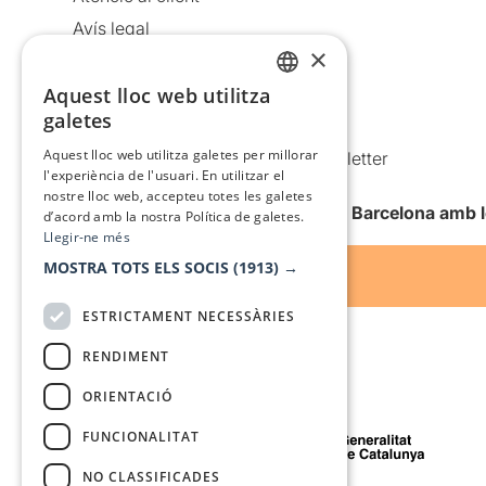
Avís legal
×
Política de privacitat
Aquest lloc web utilitza
Política de cookies
CATALAN
galetes
Condicions d’ús
SPANISH
Aquest lloc web utilitza galetes per millorar
Comunicacions comercials i Newsletter
l'experiència de l'usuari. En utilitzar el
Anuncia’t
nostre lloc web, accepteu totes les galetes
Vull rebre la newsletter de Teatre Barcelona amb 
d’acord amb la nostra Política de galetes.
Llegir-ne més
MOSTRA TOTS ELS SOCIS
(1913) →
ESTRICTAMENT NECESSÀRIES
RENDIMENT
ORIENTACIÓ
Amb el suport de
FUNCIONALITAT
NO CLASSIFICADES