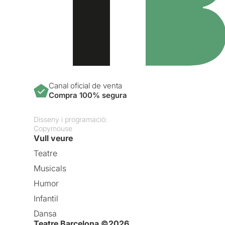
Canal oficial de venta
Compra 100% segura
Disseny i programació:
Copymouse
Vull veure
Teatre
Musicals
Humor
Infantil
Dansa
Teatre Barcelona ©2026