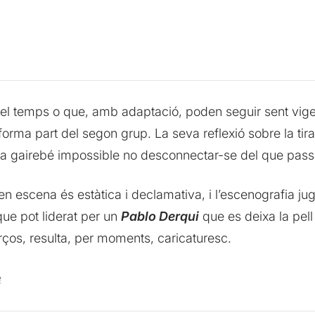
el temps o que, amb adaptació, poden seguir sent vigen
forma part del segon grup. La seva reflexió sobre la tirania
lta gairebé impossible no desconnectar-se del que passa
en escena és estàtica i declamativa, i l’escenografia ju
que pot liderat per un
Pablo Derqui
que es deixa la pell
rços, resulta, per moments, caricaturesc.
e