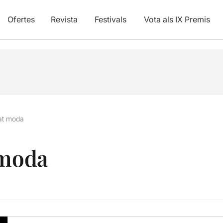
Ofertes
Revista
Festivals
Vota als IX Premis
at moda
 moda