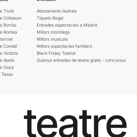
e Tívoli
Abonaments teatrals
re Coliseum
Tiquets Regal
e Borràs
Entrades espectacles a Madrid
re Romea
Millors monòlegs
larroel
Millors musicals
re Condal
Millors espectacles familiars
e Victòria
Black Friday Teatral
e Apolo
Guanya entrades de teatre gratis - concursos
re Goya
i Texas