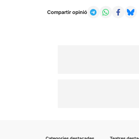
Compartir opinió
Categories destacades
Teatres desta