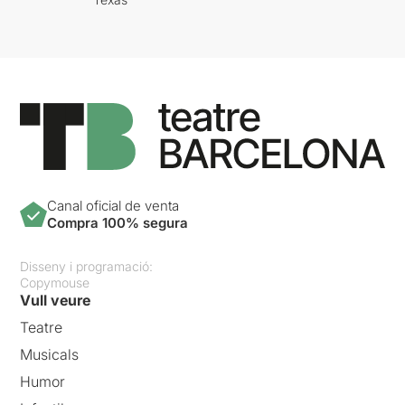
Canal oficial de venta
Compra 100% segura
Disseny i programació:
Copymouse
Vull veure
Teatre
Musicals
Humor