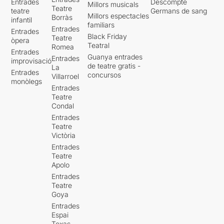
Entrades
Descompte
Millors musicals
Teatre
teatre
Germans de sang
Millors espectacles
Borràs
infantil
familiars
Entrades
Entrades
Black Friday
Teatre
òpera
Teatral
Romea
Entrades
Guanya entrades
Entrades
improvisació
de teatre gratis -
La
Entrades
concursos
Villarroel
monòlegs
Entrades
Teatre
Condal
Entrades
Teatre
Victòria
Entrades
Teatre
Apolo
Entrades
Teatre
Goya
Entrades
Espai
Texas