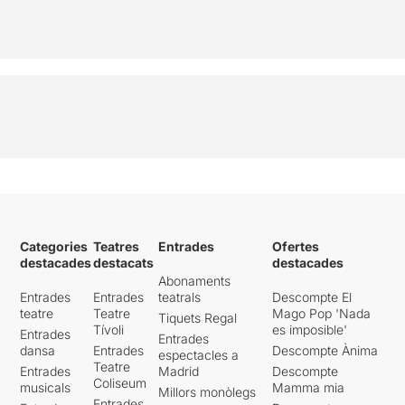
Categories
Teatres
Entrades
Ofertes
destacades
destacats
destacades
Abonaments
Entrades
Entrades
teatrals
Descompte El
teatre
Teatre
Mago Pop 'Nada
Tiquets Regal
Tívoli
es imposible'
Entrades
Entrades
dansa
Entrades
Descompte Ànima
espectacles a
Teatre
Entrades
Madrid
Descompte
Coliseum
musicals
Mamma mia
Millors monòlegs
Entrades