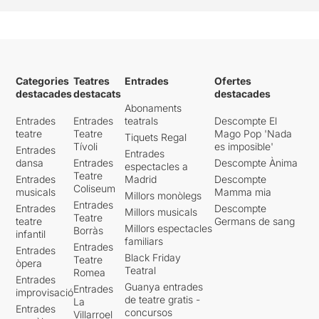
Categories
Teatres
Entrades
Ofertes
destacades
destacats
destacades
Abonaments
Entrades
Entrades
teatrals
Descompte El
teatre
Teatre
Mago Pop 'Nada
Tiquets Regal
Tívoli
es imposible'
Entrades
Entrades
dansa
Entrades
Descompte Ànima
espectacles a
Teatre
Entrades
Madrid
Descompte
Coliseum
musicals
Mamma mia
Millors monòlegs
Entrades
Entrades
Descompte
Millors musicals
Teatre
teatre
Germans de sang
Millors espectacles
Borràs
infantil
familiars
Entrades
Entrades
Black Friday
Teatre
òpera
Teatral
Romea
Entrades
Guanya entrades
Entrades
improvisació
de teatre gratis -
La
Entrades
concursos
Villarroel