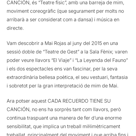
CANCIÓN, és “Teatre físic”, amb una barreja de mim,
moviment coreogràfic (que segurament per molts no
arribarà a ser considerat com a dansa) i música en
directe.
Vam descobrir a Mai Rojas al juny del 2015 en una
sessió doble de “Teatre de Gest” a la Sala Fènix; varen
poder veure llavors “El Viaje” i “La Leyenda del Fauno”
i els dos espectacles ens van fascinar, per la seva
extraordinària bellesa poètica, el seu vestuari, fantasia
i sobretot per la gran interpretació de mim de Mai.
Ara potser aquest CADA RECUERDO TIENE SU
CANCIÓN, no ens ha sorprès tant com llavors, però
continua traspuant una manera de fer d’una enorme
sensibilitat, que implica un treball mil·limètricament
treballat, principalment del moviment i que arriba fins i