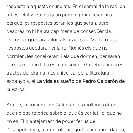
resposta a aquests enunciats. En el somni de la raó, on
tot es relativitza, és quan podem pronunciar-nos
perquè les respostes seran les que seran, però
després no hi haurà cap mena de conseqüència.
Doncs tot quedarà diluït als braços de Morfeu i les
respostes quedaran enlaire. Només els que no
dormien, les coneixeran, i els que dormen, pensaran
que, com a molt, ha estat un somni. Gairebé com si es
tractés del drama més universal de la literatura
espanyola, el
La vida es sueño
de
Pedro Calderón de
la Barca
.
Ara bé, la comèdia de Galcerán, és molt més directa
que no pas retòrica sobre el que és veritat i el que no
ho és. El plantejament de poder fer ús de
l’escopolamina, altrament coneguda com burundanga,