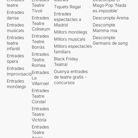
teatre
Teatre
Mago Pop 'Nada
Tiquets Regal
Tívoli
es imposible'
Entrades
Entrades
dansa
Entrades
Descompte Ànima
espectacles a
Teatre
Entrades
Madrid
Descompte
Coliseum
musicals
Mamma mia
Millors monòlegs
Entrades
Entrades
Descompte
Millors musicals
Teatre
teatre
Germans de sang
Millors espectacles
Borràs
infantil
familiars
Entrades
Entrades
Black Friday
Teatre
òpera
Teatral
Romea
Entrades
Guanya entrades
Entrades
improvisació
de teatre gratis -
La
Entrades
concursos
Villarroel
monòlegs
Entrades
Teatre
Condal
Entrades
Teatre
Victòria
Entrades
Teatre
Apolo