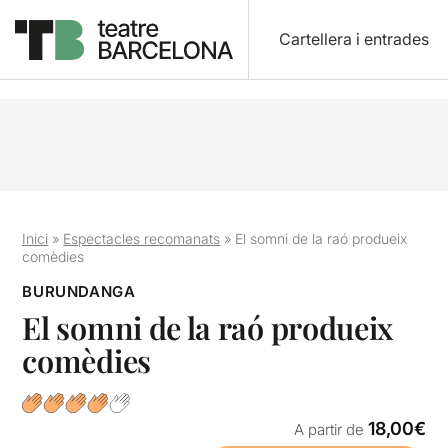
Cartellera i entrades
Inici
»
Espectacles recomanats
»
El somni de la raó produeix
comèdies
BURUNDANGA
El somni de la raó produeix
comèdies
18,00€
A partir de