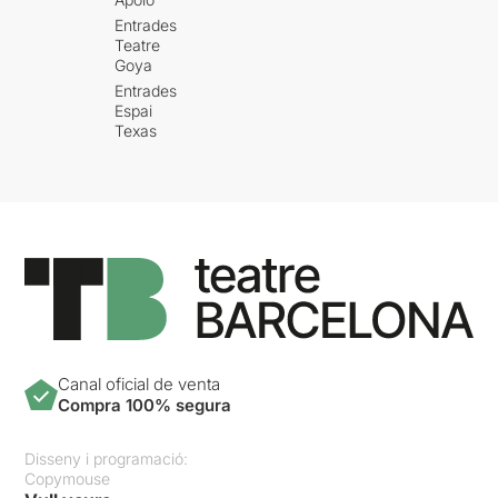
Entrades
Teatre
Goya
Entrades
Espai
Texas
Canal oficial de venta
Compra 100% segura
Disseny i programació:
Copymouse