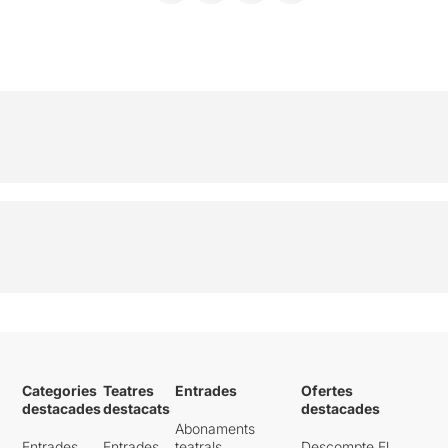
Categories
Teatres
Entrades
Ofertes
destacades
destacats
destacades
Abonaments
Entrades
Entrades
teatrals
Descompte El