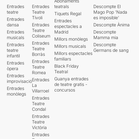
Abonaments
Entrades
Entrades
teatrals
Descompte El
teatre
Teatre
Mago Pop 'Nada
Tiquets Regal
Tívoli
es imposible'
Entrades
Entrades
dansa
Entrades
Descompte Ànima
espectacles a
Teatre
Entrades
Madrid
Descompte
Coliseum
musicals
Mamma mia
Millors monòlegs
Entrades
Entrades
Descompte
Millors musicals
Teatre
teatre
Germans de sang
Millors espectacles
Borràs
infantil
familiars
Entrades
Entrades
Black Friday
Teatre
òpera
Teatral
Romea
Entrades
Guanya entrades
Entrades
improvisació
de teatre gratis -
La
Entrades
concursos
Villarroel
monòlegs
Entrades
Teatre
Condal
Entrades
Teatre
Victòria
Entrades