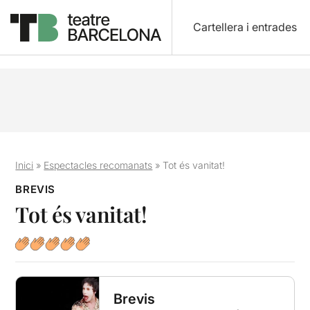
Cartellera i entrades
Inici
»
Espectacles recomanats
»
Tot és vanitat!
BREVIS
Tot és vanitat!
Brevis