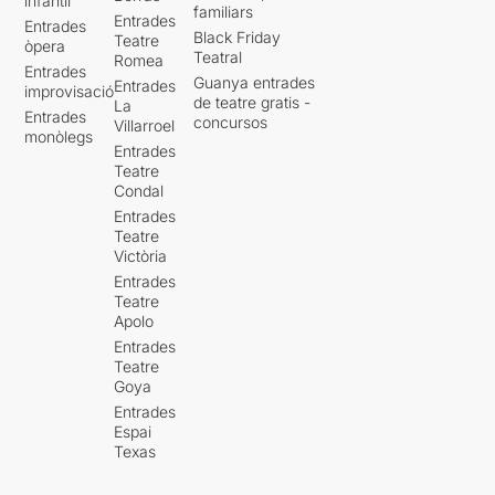
infantil
familiars
Entrades
Entrades
Black Friday
Teatre
òpera
Teatral
Romea
Entrades
Guanya entrades
Entrades
improvisació
de teatre gratis -
La
Entrades
concursos
Villarroel
monòlegs
Entrades
Teatre
Condal
Entrades
Teatre
Victòria
Entrades
Teatre
Apolo
Entrades
Teatre
Goya
Entrades
Espai
Texas