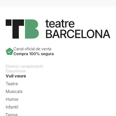
Canal oficial de venta
Compra 100% segura
Disseny i programació:
Copymouse
Vull veure
Teatre
Musicals
Humor
Infantil
Dansa