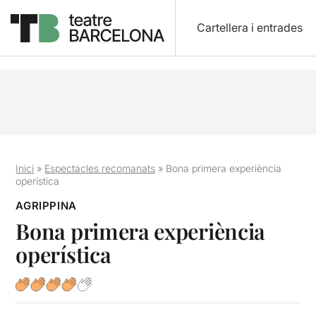
Cartellera i entrades
Inici
»
Espectacles recomanats
»
Bona primera experiència
operística
AGRIPPINA
Bona primera experiència
operística