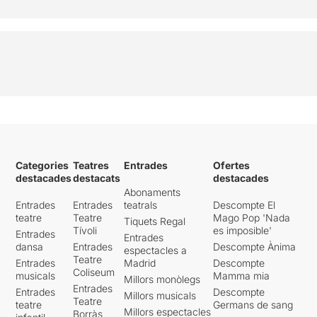
Categories
Teatres
Entrades
Ofertes
destacades
destacats
destacades
Abonaments
Entrades
Entrades
teatrals
Descompte El
teatre
Teatre
Mago Pop 'Nada
Tiquets Regal
Tívoli
es imposible'
Entrades
Entrades
dansa
Entrades
Descompte Ànima
espectacles a
Teatre
Entrades
Madrid
Descompte
Coliseum
musicals
Mamma mia
Millors monòlegs
Entrades
Entrades
Descompte
Millors musicals
Teatre
teatre
Germans de sang
Millors espectacles
Borràs