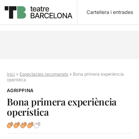
Cartellera i entrades
Inici
»
Espectacles recomanats
»
Bona primera experiència
operística
AGRIPPINA
Bona primera experiència
operística