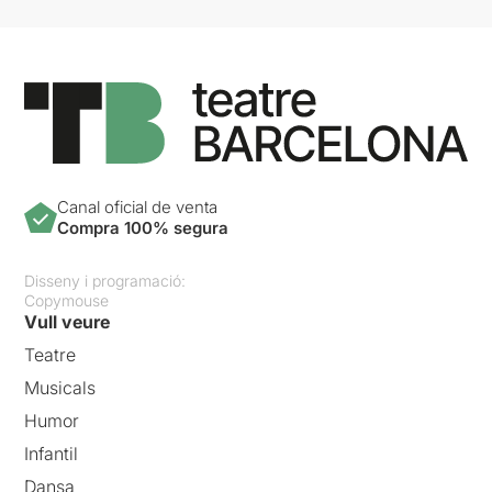
Canal oficial de venta
Compra 100% segura
Disseny i programació:
Copymouse
Vull veure
Teatre
Musicals
Humor
Infantil
Dansa