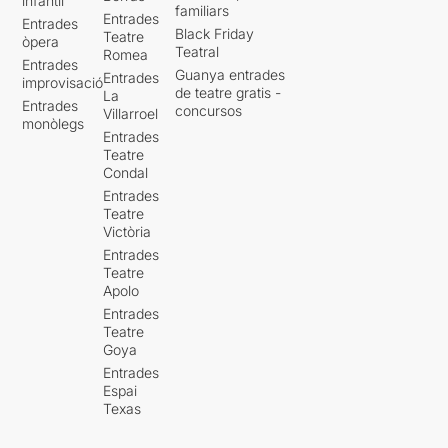
infantil
familiars
Entrades
Entrades
Black Friday
Teatre
òpera
Teatral
Romea
Entrades
Guanya entrades
Entrades
improvisació
de teatre gratis -
La
Entrades
concursos
Villarroel
monòlegs
Entrades
Teatre
Condal
Entrades
Teatre
Victòria
Entrades
Teatre
Apolo
Entrades
Teatre
Goya
Entrades
Espai
Texas