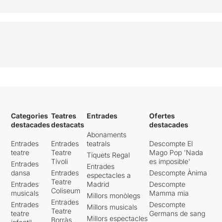
Categories
Teatres
Entrades
Ofertes
destacades
destacats
destacades
Abonaments
Entrades
Entrades
teatrals
Descompte El
teatre
Teatre
Mago Pop 'Nada
Tiquets Regal
Tívoli
es imposible'
Entrades
Entrades
dansa
Entrades
Descompte Ànima
espectacles a
Teatre
Entrades
Madrid
Descompte
Coliseum
musicals
Mamma mia
Millors monòlegs
Entrades
Entrades
Descompte
Millors musicals
Teatre
teatre
Germans de sang
Millors espectacles
Borràs