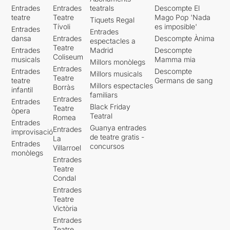
Entrades
Entrades
teatrals
Descompte El
teatre
Teatre
Mago Pop 'Nada
Tiquets Regal
Tívoli
es imposible'
Entrades
Entrades
dansa
Entrades
Descompte Ànima
espectacles a
Teatre
Entrades
Madrid
Descompte
Coliseum
musicals
Mamma mia
Millors monòlegs
Entrades
Entrades
Descompte
Millors musicals
Teatre
teatre
Germans de sang
Millors espectacles
Borràs
infantil
familiars
Entrades
Entrades
Black Friday
Teatre
òpera
Teatral
Romea
Entrades
Guanya entrades
Entrades
improvisació
de teatre gratis -
La
Entrades
concursos
Villarroel
monòlegs
Entrades
Teatre
Condal
Entrades
Teatre
Victòria
Entrades
Teatre