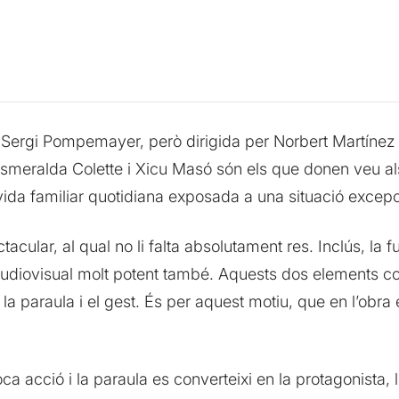
r Sergi Pompemayer, però dirigida per Norbert Martínez i
meralda Colette i Xicu Masó són els que donen veu als
vida familiar quotidiana exposada a una situació excepci
cular, al qual no li falta absolutament res. Inclús, la
udiovisual molt potent també. Aquests dos elements co
la paraula i el gest. És per aquest motiu, que en l’obra
ca acció i la paraula es converteixi en la protagonista