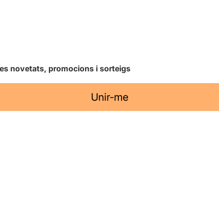
les novetats, promocions i sorteigs
Unir-me