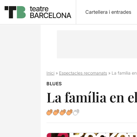
Cartellera i entrades
Inici
»
Espectacles recomanats
»
La família en
BLUES
La família en e