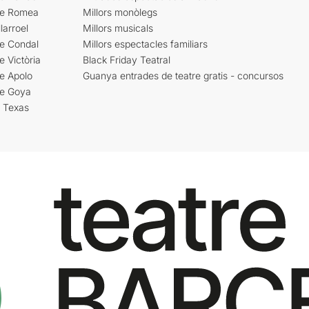
re Romea
Millors monòlegs
larroel
Millors musicals
re Condal
Millors espectacles familiars
e Victòria
Black Friday Teatral
e Apolo
Guanya entrades de teatre gratis - concursos
re Goya
i Texas