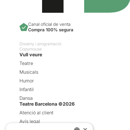
Canal oficial de venta
Compra 100% segura
Disseny i programació:
Copymouse
Vull veure
Teatre
Musicals
Humor
Infantil
Dansa
Teatre Barcelona ©2026
Atenció al client
Avís legal
×
Política de privacitat