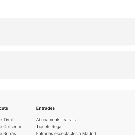
cats
Entrades
e Tívoli
Abonaments teatrals
re Coliseum
Tiquets Regal
e Borràs
Entrades espectacles a Madrid