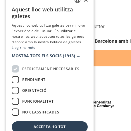
Política de cookies
Aquest lloc web utilitza
CATALAN
galetes
Condicions d’ús
SPANISH
Aquest lloc web utilitza galetes per millorar
Comunicacions comercials i Newsletter
l'experiència de l'usuari. En utilitzar el
Anuncia’t
nostre lloc web, accepteu totes les galetes
Vull rebre la newsletter de Teatre Barcelona amb 
d’acord amb la nostra Política de galetes.
Llegir-ne més
MOSTRA TOTS ELS SOCIS
(1913) →
ESTRICTAMENT NECESSÀRIES
RENDIMENT
ORIENTACIÓ
Amb el suport de
FUNCIONALITAT
NO CLASSIFICADES
Mitjà de comunicació associat a
ACCEPTA-HO TOT