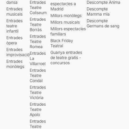
dansa
Entrades
Descompte Ànima
espectacles a
Teatre
Entrades
Madrid
Descompte
Coliseum
musicals
Mamma mia
Millors monòlegs
Entrades
Entrades
Descompte
Millors musicals
Teatre
teatre
Germans de sang
Millors espectacles
Borràs
infantil
familiars
Entrades
Entrades
Black Friday
Teatre
òpera
Teatral
Romea
Entrades
Guanya entrades
Entrades
improvisació
de teatre gratis -
La
Entrades
concursos
Villarroel
monòlegs
Entrades
Teatre
Condal
Entrades
Teatre
Victòria
Entrades
Teatre
Apolo
Entrades
Teatre