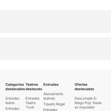
Categories
Teatres
Entrades
Ofertes
destacades
destacats
destacades
Abonaments
Entrades
Entrades
teatrals
Descompte El
teatre
Teatre
Mago Pop 'Nada
Tiquets Regal
Tívoli
es imposible'
Entrades
Entrades