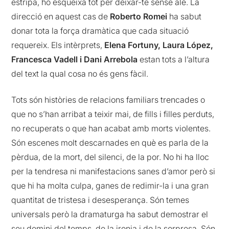
estripa, ho esqueixa tot per deixar-te sense alè. La
direcció en aquest cas de
Roberto Romei
ha sabut
donar tota la força dramàtica que cada situació
requereix. Els intèrprets,
Elena Fortuny, Laura López,
Francesca Vadell i Dani Arrebola
estan tots a l’altura
del text la qual cosa no és gens fàcil.
Tots són històries de relacions familiars trencades o
que no s’han arribat a teixir mai, de fills i filles perduts,
no recuperats o que han acabat amb morts violentes.
Són escenes molt descarnades en què es parla de la
pèrdua, de la mort, del silenci, de la por. No hi ha lloc
per la tendresa ni manifestacions sanes d’amor però si
que hi ha molta culpa, ganes de redimir-la i una gran
quantitat de tristesa i desesperança. Són temes
universals però la dramaturga ha sabut demostrar el
seu domini del temps, de la ironia i de la sorpresa. Són