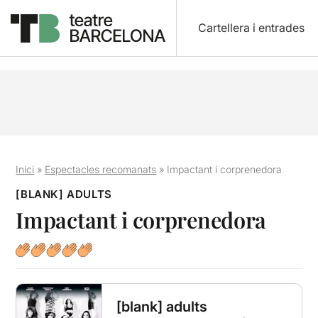
Cartellera i entrades
Inici
»
Espectacles recomanats
»
Impactant i corprenedora
[BLANK] ADULTS
Impactant i corprenedora
[blank] adults