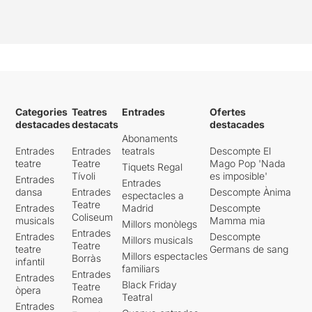
Categories
Teatres
Entrades
Ofertes
destacades
destacats
destacades
Abonaments
Entrades
Entrades
teatrals
Descompte El
teatre
Teatre
Mago Pop 'Nada
Tiquets Regal
Tívoli
es imposible'
Entrades
Entrades
dansa
Entrades
Descompte Ànima
espectacles a
Teatre
Entrades
Madrid
Descompte
Coliseum
musicals
Mamma mia
Millors monòlegs
Entrades
Entrades
Descompte
Millors musicals
Teatre
teatre
Germans de sang
Millors espectacles
Borràs
infantil
familiars
Entrades
Entrades
Black Friday
Teatre
òpera
Teatral
Romea
Entrades