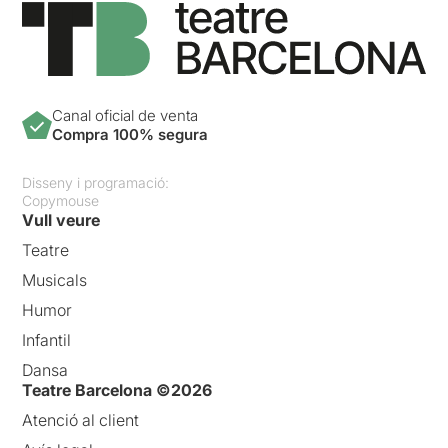
Canal oficial de venta
Compra 100% segura
Disseny i programació:
Copymouse
Vull veure
Teatre
Musicals
Humor
Infantil
Dansa
Teatre Barcelona ©2026
Atenció al client