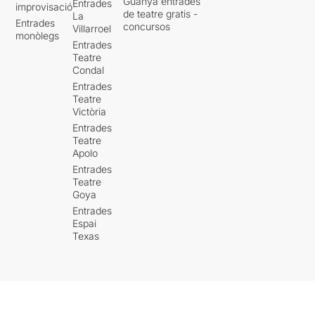
Guanya entrades
Entrades
improvisació
de teatre gratis -
La
Entrades
concursos
Villarroel
monòlegs
Entrades
Teatre
Condal
Entrades
Teatre
Victòria
Entrades
Teatre
Apolo
Entrades
Teatre
Goya
Entrades
Espai
Texas