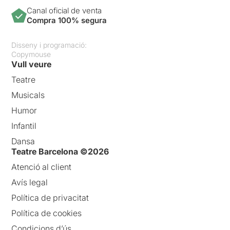
Canal oficial de venta
Compra 100% segura
Disseny i programació:
Copymouse
Vull veure
Teatre
Musicals
Humor
Infantil
Dansa
Teatre Barcelona ©2026
Atenció al client
Avís legal
Política de privacitat
Política de cookies
Condicions d’ús