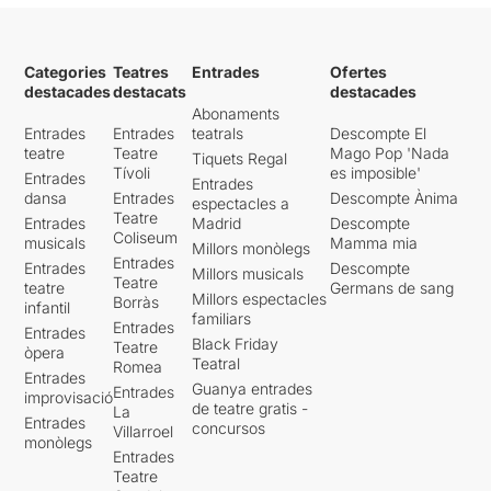
Categories
Teatres
Entrades
Ofertes
destacades
destacats
destacades
Abonaments
Entrades
Entrades
teatrals
Descompte El
teatre
Teatre
Mago Pop 'Nada
Tiquets Regal
Tívoli
es imposible'
Entrades
Entrades
dansa
Entrades
Descompte Ànima
espectacles a
Teatre
Entrades
Madrid
Descompte
Coliseum
musicals
Mamma mia
Millors monòlegs
Entrades
Entrades
Descompte
Millors musicals
Teatre
teatre
Germans de sang
Millors espectacles
Borràs
infantil
familiars
Entrades
Entrades
Black Friday
Teatre
òpera
Teatral
Romea
Entrades
Guanya entrades
Entrades
improvisació
de teatre gratis -
La
Entrades
concursos
Villarroel
monòlegs
Entrades
Teatre