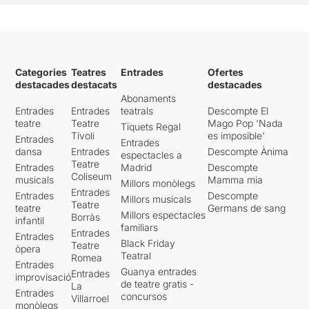
Categories
Teatres
Entrades
Ofertes
destacades
destacats
destacades
Abonaments
Entrades
Entrades
teatrals
Descompte El
teatre
Teatre
Mago Pop 'Nada
Tiquets Regal
Tívoli
es imposible'
Entrades
Entrades
dansa
Entrades
Descompte Ànima
espectacles a
Teatre
Entrades
Madrid
Descompte
Coliseum
musicals
Mamma mia
Millors monòlegs
Entrades
Entrades
Descompte
Millors musicals
Teatre
teatre
Germans de sang
Millors espectacles
Borràs
infantil
familiars
Entrades
Entrades
Black Friday
Teatre
òpera
Teatral
Romea
Entrades
Guanya entrades
Entrades
improvisació
de teatre gratis -
La
Entrades
concursos
Villarroel
monòlegs