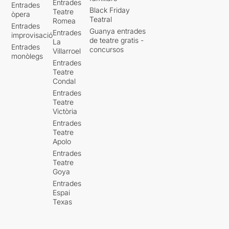
Entrades
Entrades
Black Friday
Teatre
òpera
Teatral
Romea
Entrades
Guanya entrades
Entrades
improvisació
de teatre gratis -
La
Entrades
concursos
Villarroel
monòlegs
Entrades
Teatre
Condal
Entrades
Teatre
Victòria
Entrades
Teatre
Apolo
Entrades
Teatre
Goya
Entrades
Espai
Texas