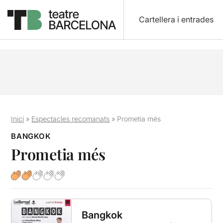
Cartellera i entrades
Inici
»
Espectacles recomanats
»
Prometia més
BANGKOK
Prometia més
Bangkok