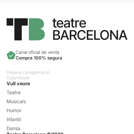
Canal oficial de venta
Compra 100% segura
Disseny i programació:
Copymouse
Vull veure
Teatre
Musicals
Humor
Infantil
Dansa