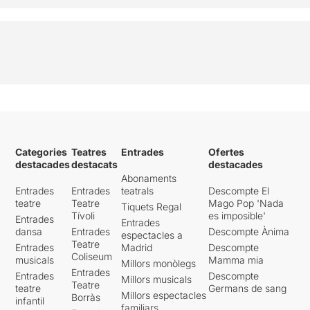
Categories
Teatres
Entrades
Ofertes
destacades
destacats
destacades
Abonaments
Entrades
Entrades
teatrals
Descompte El
teatre
Teatre
Mago Pop 'Nada
Tiquets Regal
Tívoli
es imposible'
Entrades
Entrades
dansa
Entrades
Descompte Ànima
espectacles a
Teatre
Entrades
Madrid
Descompte
Coliseum
musicals
Mamma mia
Millors monòlegs
Entrades
Entrades
Descompte
Millors musicals
Teatre
teatre
Germans de sang
Millors espectacles
Borràs
infantil
familiars