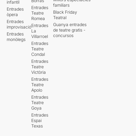
Borràs
infantil
familiars
Entrades
Entrades
Black Friday
Teatre
òpera
Teatral
Romea
Entrades
Guanya entrades
Entrades
improvisació
de teatre gratis -
La
Entrades
concursos
Villarroel
monòlegs
Entrades
Teatre
Condal
Entrades
Teatre
Victòria
Entrades
Teatre
Apolo
Entrades
Teatre
Goya
Entrades
Espai
Texas