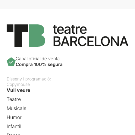
Canal oficial de venta
Compra 100% segura
Disseny i programació:
Copymouse
Vull veure
Teatre
Musicals
Humor
Infantil