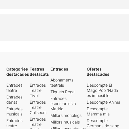
Categories
Teatres
Entrades
Ofertes
destacades
destacats
destacades
Abonaments
Entrades
Entrades
teatrals
Descompte El
teatre
Teatre
Mago Pop 'Nada
Tiquets Regal
Tívoli
es imposible'
Entrades
Entrades
dansa
Entrades
Descompte Ànima
espectacles a
Teatre
Entrades
Madrid
Descompte
Coliseum
musicals
Mamma mia
Millors monòlegs
Entrades
Entrades
Descompte
Millors musicals
Teatre
teatre
Germans de sang
Millors espectacles