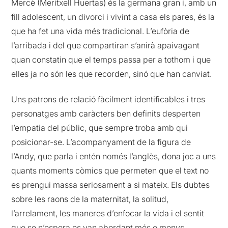
Mercè (Meritxell Huertas) és la germana gran i, amb un
fill adolescent, un divorci i vivint a casa els pares, és la
que ha fet una vida més tradicional. L’eufòria de
l’arribada i del que compartiran s’anirà apaivagant
quan constatin que el temps passa per a tothom i que
elles ja no són les que recorden, sinó que han canviat.
Uns patrons de relació fàcilment identificables i tres
personatges amb caràcters ben definits desperten
l’empatia del públic, que sempre troba amb qui
posicionar-se. L’acompanyament de la figura de
l’Andy, que parla i entén només l’anglès, dona joc a uns
quants moments còmics que permeten que el text no
es prengui massa seriosament a si mateix. Els dubtes
sobre les raons de la maternitat, la solitud,
l’arrelament, les maneres d’enfocar la vida i el sentit
que se n’espera es van abordant més o menys