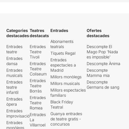
Categories
Teatres
Entrades
Ofertes
destacades
destacats
destacades
Abonaments
Entrades
Entrades
teatrals
Descompte El
teatre
Teatre
Mago Pop 'Nada
Tiquets Regal
Tívoli
es imposible'
Entrades
Entrades
dansa
Entrades
Descompte Ànima
espectacles a
Teatre
Entrades
Madrid
Descompte
Coliseum
musicals
Mamma mia
Millors monòlegs
Entrades
Entrades
Descompte
Millors musicals
Teatre
teatre
Germans de sang
Millors espectacles
Borràs
infantil
familiars
Entrades
Entrades
Black Friday
Teatre
òpera
Teatral
Romea
Entrades
Guanya entrades
Entrades
improvisació
de teatre gratis -
La
Entrades
concursos
Villarroel
monòlegs