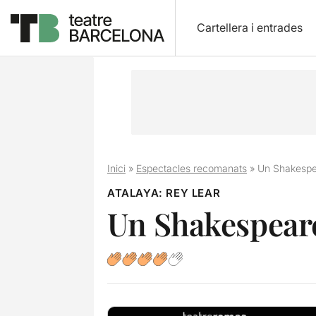
Cartellera i entrades
Inici
»
Espectacles recomanats
»
Un Shakespe
ATALAYA: REY LEAR
Un Shakespear