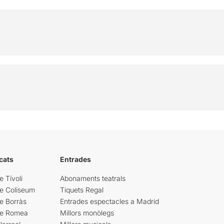
cats
Entrades
e Tívoli
Abonaments teatrals
re Coliseum
Tiquets Regal
e Borràs
Entrades espectacles a Madrid
re Romea
Millors monòlegs