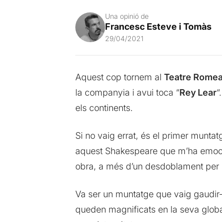
Una opinió de
Francesc Esteve i Tomàs
29/04/2021
Aquest cop tornem al
Teatre Rome
la companyia i avui toca “
Rey Lear
“
els continents.
Si no vaig errat, és el primer munt
aquest Shakespeare que m’ha emociona
obra, a més d’un desdoblament per rea
Va ser un muntatge que vaig gaudir-
queden magnificats en la seva global