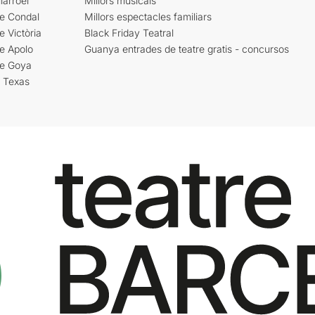
larroel
Millors musicals
re Condal
Millors espectacles familiars
e Victòria
Black Friday Teatral
e Apolo
Guanya entrades de teatre gratis - concursos
re Goya
i Texas