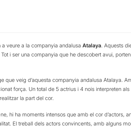
a
a veure a la companyia andalusa
Atalaya
. Aquests di
. Tot i ser una companyia que he descobert avui, porten 
atge que veig d’aquesta companyia andalusa Atalaya. Amb
t força. Un total de 5 actrius i 4 nois interpreten als
litzar la part del cor.
ne, hi ha moments intensos que amb el cor d’actors, am
itat. El treball dels actors convincents, amb alguns m