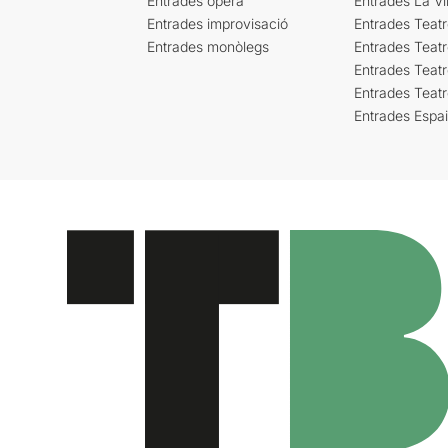
Entrades òpera
Entrades La Vil
Entrades improvisació
Entrades Teat
Entrades monòlegs
Entrades Teatr
Entrades Teatr
Entrades Teat
Entrades Espa