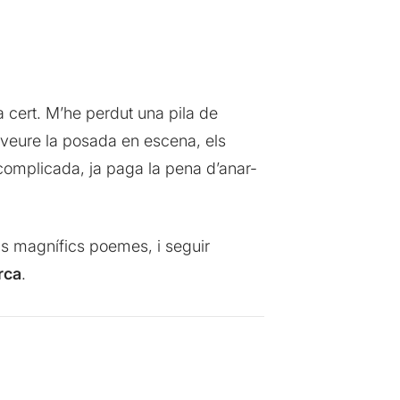
a cert. M’he perdut una pila de
 veure la posada en escena, els
 complicada, ja paga la pena d’anar-
seus magnífics poemes, i seguir
rca
.