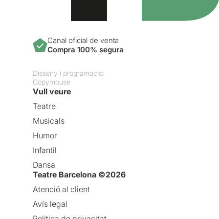
Canal oficial de venta
Compra 100% segura
Disseny i programació:
Copymouse
Vull veure
Teatre
Musicals
Humor
Infantil
Dansa
Teatre Barcelona ©2026
Atenció al client
Avís legal
Política de privacitat