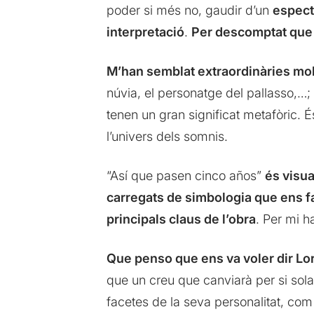
poder si més no, gaudir d’un
espect
interpretació
.
Per descomptat que l
M’han semblat extraordinàries mol
núvia, el personatge del pallasso,…; 
tenen un gran significat metafòric. 
l’univers dels somnis.
“Así que pasen cinco años”
és visua
carregats de simbologia que ens fan 
principals claus de l’obra
. Per mi h
Que penso que ens va voler dir L
que un creu que canviarà per si sola
facetes de la seva personalitat, com l