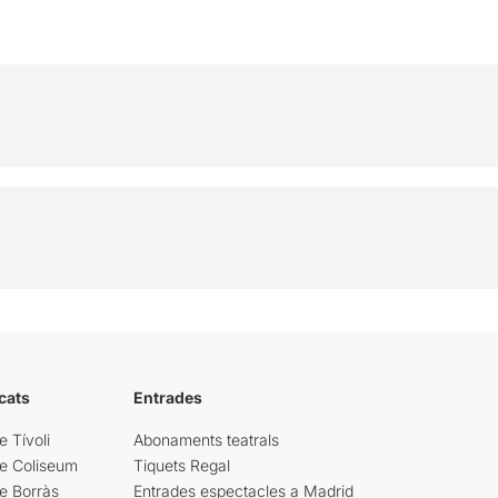
cats
Entrades
e Tívoli
Abonaments teatrals
re Coliseum
Tiquets Regal
e Borràs
Entrades espectacles a Madrid