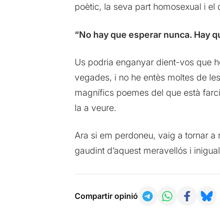
poètic, la seva part homosexual i el d
“No hay que esperar nunca. Hay qu
Us podria enganyar dient-vos que he e
vegades, i no he entès moltes de le
magnífics poemes del que està farcid
la a veure.
Ara si em perdoneu, vaig a tornar a r
gaudint d’aquest meravellós i inigual
Compartir opinió