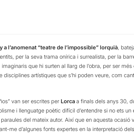
 a l’anomenat “teatre de l’impossible” lorquià
, batej
entits, per la seva trama onírica i surrealista, per la bar
 imaginaris que hi surten al llarg de l’obra, per ser més
de disciplines artístiques que s’hi poden veure, com cant
años” van ser escrites per
Lorca
a finals dels anys 30, d
e i llenguatge poètic difícil d’entendre si no ets un ex
 paraules del mateix autor. Així que en aquesta ocasió va
ant-me d’algunes fonts expertes en la interpretació dels 