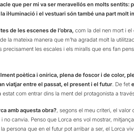
acle que per mi va ser meravellós en molts sentits: 
a il·luminació i el vestuari són també una part molt 
tes de les escenes de l’obra,
com la del nen mort i el 
de la mateixa manera que m’ha agradat molt la utilitzaci
És precisament les escales i els miralls que ens fan pen
lment poètica i onírica, plena de foscor i de color, 
viatjar entre el passat, el present i el futur
. De fet
e
a estat com entrar dins la ment del protagonista a travé
orca amb aquesta obra?
, segons el meu criteri, el valor
 i no canvia. Penso que Lorca ens vol mostrar, mitjançan
a persona que en el futur pot arribar a ser, el Lorca vivid