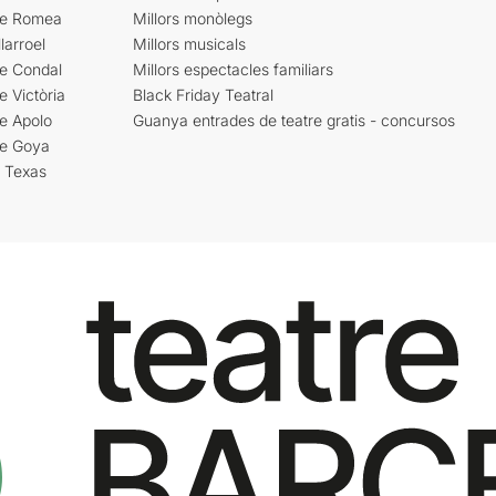
re Romea
Millors monòlegs
larroel
Millors musicals
re Condal
Millors espectacles familiars
e Victòria
Black Friday Teatral
e Apolo
Guanya entrades de teatre gratis - concursos
re Goya
i Texas