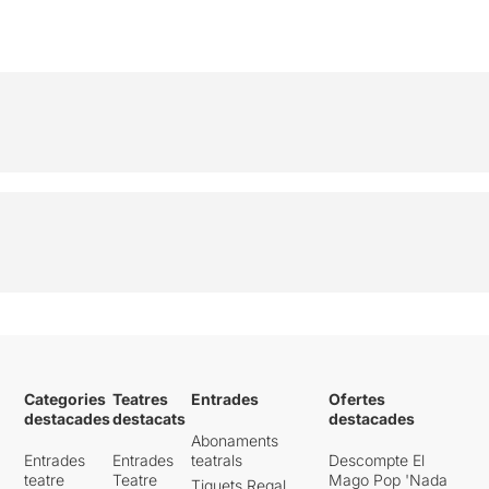
Categories
Teatres
Entrades
Ofertes
destacades
destacats
destacades
Abonaments
Entrades
Entrades
teatrals
Descompte El
teatre
Teatre
Mago Pop 'Nada
Tiquets Regal