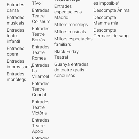
Tívoli
es imposible'
Entrades
Entrades
dansa
Entrades
Descompte Ànima
espectacles a
Teatre
Entrades
Madrid
Descompte
Coliseum
musicals
Mamma mia
Millors monòlegs
Entrades
Entrades
Descompte
Millors musicals
Teatre
teatre
Germans de sang
Millors espectacles
Borràs
infantil
familiars
Entrades
Entrades
Black Friday
Teatre
òpera
Teatral
Romea
Entrades
Guanya entrades
Entrades
improvisació
de teatre gratis -
La
Entrades
concursos
Villarroel
monòlegs
Entrades
Teatre
Condal
Entrades
Teatre
Victòria
Entrades
Teatre
Apolo
Entrades