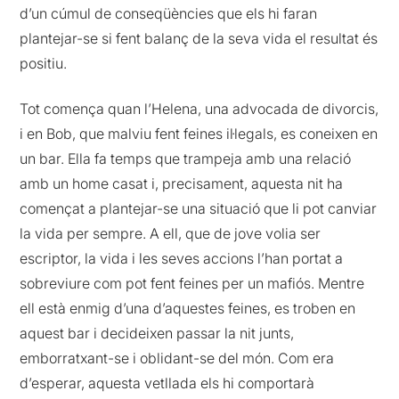
d’un cúmul de conseqüències que els hi faran
plantejar-se si fent balanç de la seva vida el resultat és
positiu.
Tot comença quan l’Helena, una advocada de divorcis,
i en Bob, que malviu fent feines il·legals, es coneixen en
un bar. Ella fa temps que trampeja amb una relació
amb un home casat i, precisament, aquesta nit ha
començat a plantejar-se una situació que li pot canviar
la vida per sempre. A ell, que de jove volia ser
escriptor, la vida i les seves accions l’han portat a
sobreviure com pot fent feines per un mafiós. Mentre
ell està enmig d’una d’aquestes feines, es troben en
aquest bar i decideixen passar la nit junts,
emborratxant-se i oblidant-se del món. Com era
d’esperar, aquesta vetllada els hi comportarà