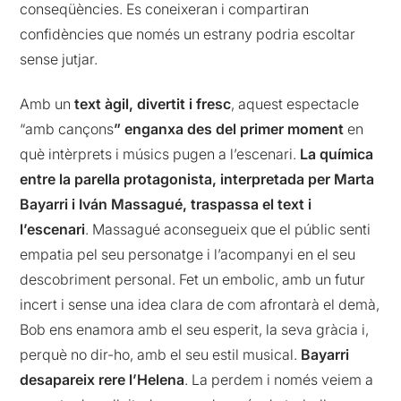
conseqüències. Es coneixeran i compartiran
confidències que només un estrany podria escoltar
sense jutjar.
Amb un
text àgil, divertit i fresc
, aquest espectacle
“amb cançons
” enganxa des del primer moment
en
què intèrprets i músics pugen a l’escenari.
La química
entre la parella protagonista, interpretada per Marta
Bayarri i Iván Massagué, traspassa el text i
l’escenari
. Massagué aconsegueix que el públic senti
empatia pel seu personatge i l’acompanyi en el seu
descobriment personal. Fet un embolic, amb un futur
incert i sense una idea clara de com afrontarà el demà,
Bob ens enamora amb el seu esperit, la seva gràcia i,
perquè no dir-ho, amb el seu estil musical.
Bayarri
desapareix rere l’Helena
. La perdem i només veiem a