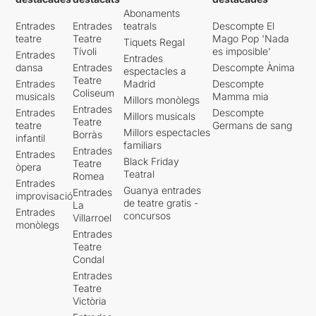
Abonaments
Entrades
Entrades
teatrals
Descompte El
teatre
Teatre
Mago Pop 'Nada
Tiquets Regal
Tívoli
es imposible'
Entrades
Entrades
dansa
Entrades
Descompte Ànima
espectacles a
Teatre
Entrades
Madrid
Descompte
Coliseum
musicals
Mamma mia
Millors monòlegs
Entrades
Entrades
Descompte
Millors musicals
Teatre
teatre
Germans de sang
Millors espectacles
Borràs
infantil
familiars
Entrades
Entrades
Black Friday
Teatre
òpera
Teatral
Romea
Entrades
Guanya entrades
Entrades
improvisació
de teatre gratis -
La
Entrades
concursos
Villarroel
monòlegs
Entrades
Teatre
Condal
Entrades
Teatre
Victòria