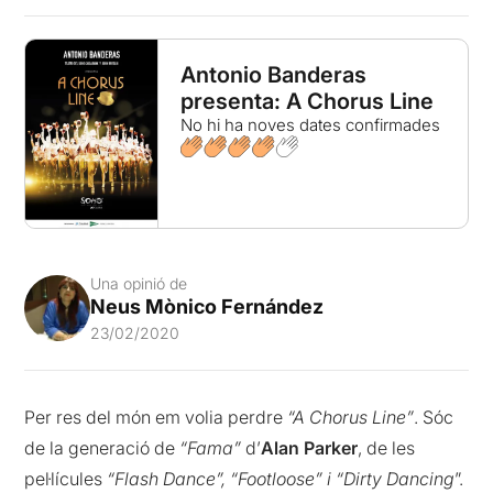
Antonio Banderas
presenta: A Chorus Line
No hi ha noves dates confirmades
Una opinió de
Neus Mònico Fernández
23/02/2020
Per res del món em volia perdre
“A Chorus Line”
. Sóc
de la generació de
“Fama”
d’
Alan Parker
, de les
pel·lícules
“Flash Dance”, “Footloose” i “Dirty Dancing
”.