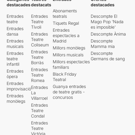
destacades
destacats
destacades
Abonaments
Entrades
Entrades
teatrals
Descompte El
teatre
Teatre
Mago Pop 'Nada
Tiquets Regal
Tívoli
es imposible'
Entrades
Entrades
dansa
Entrades
Descompte Ànima
espectacles a
Teatre
Entrades
Madrid
Descompte
Coliseum
musicals
Mamma mia
Millors monòlegs
Entrades
Entrades
Descompte
Millors musicals
Teatre
teatre
Germans de sang
Millors espectacles
Borràs
infantil
familiars
Entrades
Entrades
Black Friday
Teatre
òpera
Teatral
Romea
Entrades
Guanya entrades
Entrades
improvisació
de teatre gratis -
La
Entrades
concursos
Villarroel
monòlegs
Entrades
Teatre
Condal
Entrades
Teatre
Victòria