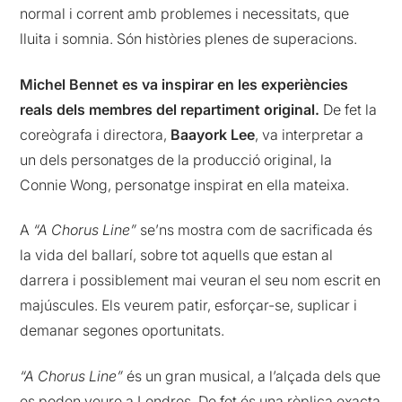
normal i corrent amb problemes i necessitats, que
lluita i somnia. Són històries plenes de superacions.
Michel Bennet es va inspirar en les experiències
reals dels membres del repartiment original.
De fet la
coreògrafa i directora,
Baayork Lee
, va interpretar a
un dels personatges de la producció original, la
Connie Wong, personatge inspirat en ella mateixa.
A
“A Chorus Line”
se’ns mostra com de sacrificada és
la vida del ballarí, sobre tot aquells que estan al
darrera i possiblement mai veuran el seu nom escrit en
majúscules. Els veurem patir, esforçar-se, suplicar i
demanar segones oportunitats.
“A Chorus Line”
és un gran musical, a l’alçada dels que
es poden veure a Londres. De fet és una rèplica exacta