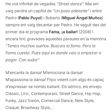
He vist infinitat de vegades
“Street dance”.
Mai em
vaig perdre un capítol de
“Un paso adelante”
i entre
Pedro (
Pablo Puyol
) i Roberto (
Miguel Ángel Muñoz
)
sempre em vaig decantar per Pedro. He seguit des del
primer dia el programa
Fama, ¡a bailar!
(2008) I
encara tinc gravades aquestes paraules en la memòria
“Teneis muchos sueños. Buscais la fama. Pero la
Fama cuesta. Pués aquí es donde vais a empezar a
pagar. Con sudor”
M’encanta la dansa! M’emociona la dansa!
M’apassiona la dansa! Flipo veient com algú és capaç
d’expressar-se només ballant. Els admiro, els envejo.
Clàssic, Líric, Contemporani, Street Dance, Hip Hop,
Funky, Jazz fusión, Comercial Dance, New Style,
Claqué, Broadway Style,…