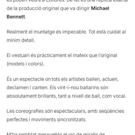
de la producció original que va dirigir
Michael
Bennett
.
Realment el muntatge és impecable. Tot està cuidat al
mínim detall.
El vestuari és pràcticament el mateix que l’original
(models i colors).
És un espectacle on tots els artistes ballen, actuen,
declamen i canten. Els vint-i-nou ballarins són
absolutament brillants, tant a nivell de ball, com vocal.
Les coreografies són espectaculars, amb seqüències
perfectes i moviments sincronitzats.
M’ha semblat meravellós el joc de miralls de