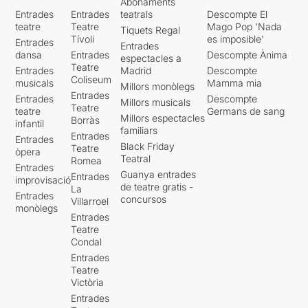
Abonaments
Entrades
Entrades
teatrals
Descompte El
teatre
Teatre
Mago Pop 'Nada
Tiquets Regal
Tívoli
es imposible'
Entrades
Entrades
dansa
Entrades
Descompte Ànima
espectacles a
Teatre
Entrades
Madrid
Descompte
Coliseum
musicals
Mamma mia
Millors monòlegs
Entrades
Entrades
Descompte
Millors musicals
Teatre
teatre
Germans de sang
Millors espectacles
Borràs
infantil
familiars
Entrades
Entrades
Black Friday
Teatre
òpera
Teatral
Romea
Entrades
Guanya entrades
Entrades
improvisació
de teatre gratis -
La
Entrades
concursos
Villarroel
monòlegs
Entrades
Teatre
Condal
Entrades
Teatre
Victòria
Entrades