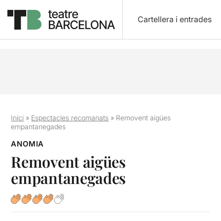
Cartellera i entrades
Inici
»
Espectacles recomanats
»
Removent aigües
empantanegades
ANOMIA
Removent aigües
empantanegades