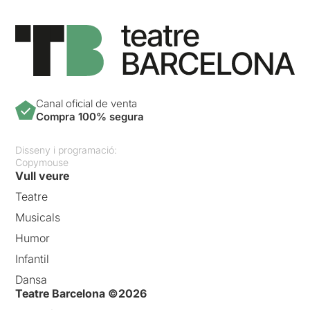
Canal oficial de venta
Compra 100% segura
Disseny i programació:
Copymouse
Vull veure
Teatre
Musicals
Humor
Infantil
Dansa
Teatre Barcelona ©2026