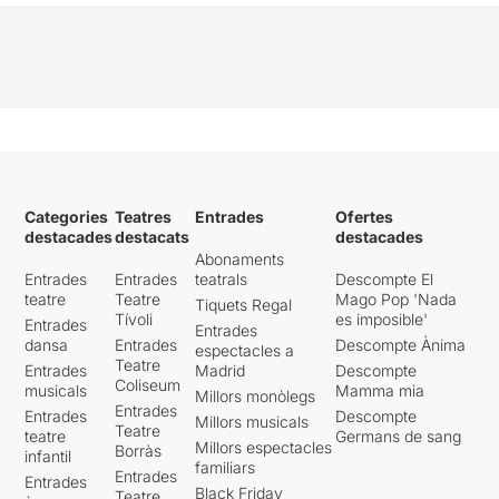
Categories
Teatres
Entrades
Ofertes
destacades
destacats
destacades
Abonaments
Entrades
Entrades
teatrals
Descompte El
teatre
Teatre
Mago Pop 'Nada
Tiquets Regal
Tívoli
es imposible'
Entrades
Entrades
dansa
Entrades
Descompte Ànima
espectacles a
Teatre
Entrades
Madrid
Descompte
Coliseum
musicals
Mamma mia
Millors monòlegs
Entrades
Entrades
Descompte
Millors musicals
Teatre
teatre
Germans de sang
Millors espectacles
Borràs
infantil
familiars
Entrades
Entrades
Black Friday
Teatre