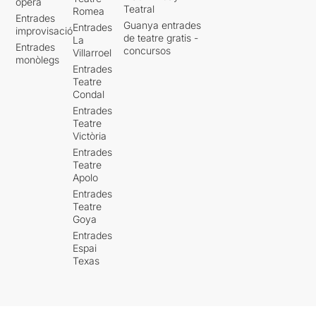
òpera
Teatral
Romea
Entrades
Guanya entrades
Entrades
improvisació
de teatre gratis -
La
Entrades
concursos
Villarroel
monòlegs
Entrades
Teatre
Condal
Entrades
Teatre
Victòria
Entrades
Teatre
Apolo
Entrades
Teatre
Goya
Entrades
Espai
Texas