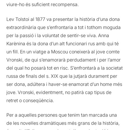
viure-ho és suficient recompensa.
Lev Tolstoi al 1877 va presentar la història d’una dona
extraordinària que s’enfrontaria a tot i tothom moguda
per la passió i la voluntat de sentir-se viva. Anna
Karènina és la dona d’un alt funcionari rus amb qui té
un fill. En un viatge a Moscou coneixerà al jove comte
Vronski, de qui s’enamorarà perdudament i per l’amor
del qual ho posarà tot en risc. S’enfrontarà a la societat
russa de finals del s. XIX que la jutjarà durament per
ser dona, adúltera i haver-se enamorat d’un home més
jove. Vronski, evidentment, no patirà cap tipus de
retret o conseqüència.
Per a aquelles persones que tenim tan marcada una
de les novel·les dramàtiques més grans de la història,