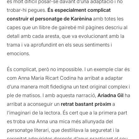
és molt difícil posar-se davant d’una adaptació i no
trobar-hi pegues.
És especialment complicat
construir el personatge de Karènina
amb totes les
capes que un llibre de gairebé mil pàgines descriu al
detall amb cada aresta, que va evolucionant amb la
trama i va aprofundint en els seus sentiments i
emocions.
És complicat, però no impossible. I un exemple clar és
com Anna Maria Ricart Codina ha arribat a adaptar
d’una manera molt fidedigna un text original complex i
ple de matisos. I amb aquesta narració,
Ariadna Gil
ha
arribat a aconseguir un
retrat bastant pròxim
a
l’imaginari de la lectora. És cert que a la primera part
es troba una Anna una mica més allunyada del
personatge literari, que destil·lava la seguretat i la
serenitat adquirides després d’anys practicant el seu