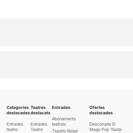
Categories
Teatres
Entrades
Ofertes
destacades
destacats
destacades
Abonaments
Entrades
Entrades
teatrals
Descompte El
teatre
Teatre
Mago Pop 'Nada
Tiquets Regal