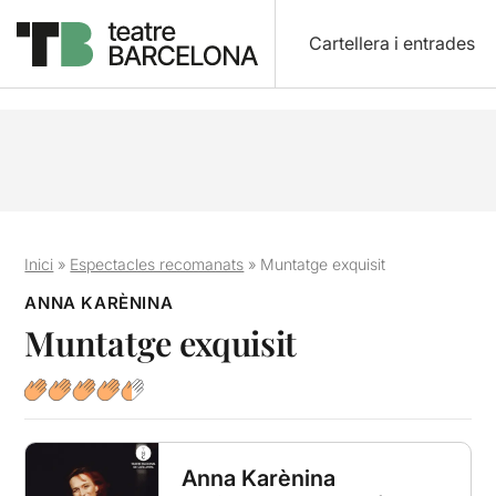
Cartellera i entrades
Inici
»
Espectacles recomanats
»
Muntatge exquisit
ANNA KARÈNINA
Muntatge exquisit
Anna Karènina