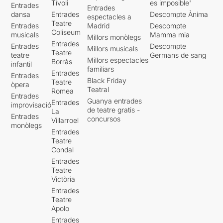
Tívoli
es imposible'
Entrades
Entrades
dansa
Entrades
Descompte Ànima
espectacles a
Teatre
Entrades
Madrid
Descompte
Coliseum
musicals
Mamma mia
Millors monòlegs
Entrades
Entrades
Descompte
Millors musicals
Teatre
teatre
Germans de sang
Millors espectacles
Borràs
infantil
familiars
Entrades
Entrades
Black Friday
Teatre
òpera
Teatral
Romea
Entrades
Guanya entrades
Entrades
improvisació
de teatre gratis -
La
Entrades
concursos
Villarroel
monòlegs
Entrades
Teatre
Condal
Entrades
Teatre
Victòria
Entrades
Teatre
Apolo
Entrades