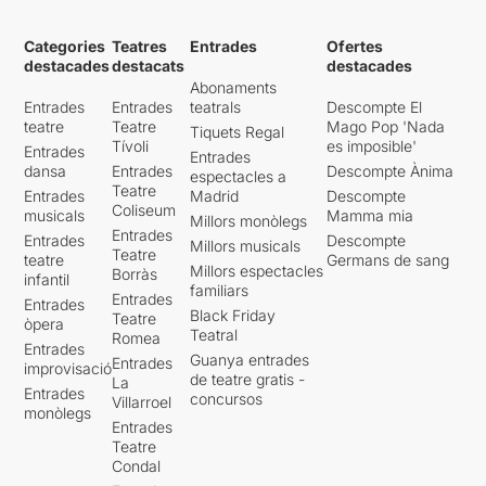
Categories
Teatres
Entrades
Ofertes
destacades
destacats
destacades
Abonaments
Entrades
Entrades
teatrals
Descompte El
teatre
Teatre
Mago Pop 'Nada
Tiquets Regal
Tívoli
es imposible'
Entrades
Entrades
dansa
Entrades
Descompte Ànima
espectacles a
Teatre
Entrades
Madrid
Descompte
Coliseum
musicals
Mamma mia
Millors monòlegs
Entrades
Entrades
Descompte
Millors musicals
Teatre
teatre
Germans de sang
Millors espectacles
Borràs
infantil
familiars
Entrades
Entrades
Black Friday
Teatre
òpera
Teatral
Romea
Entrades
Guanya entrades
Entrades
improvisació
de teatre gratis -
La
Entrades
concursos
Villarroel
monòlegs
Entrades
Teatre
Condal