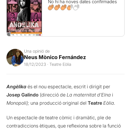
No hi ha noves dates confirmades
Una opinió de
Neus Mònico Fernández
18/12/2023 · Teatre Eòlia
Angèlika
és el nou espectacle, escrit i dirigit per
Josep Galindo
(direcció de
La maternitat d’Elna
i
Monopoli);
una producció original del
Teatre
Eòlia.
Un espectacle de teatre còmic i dramàtic, ple de
contradiccions ètiques, que reflexiona sobre la funció