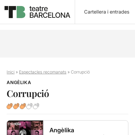
Cartellera i entrades
Inici
»
Espectacles recomanats
»
Corrupció
ANGÈLIKA
Corrupció
Angèlika