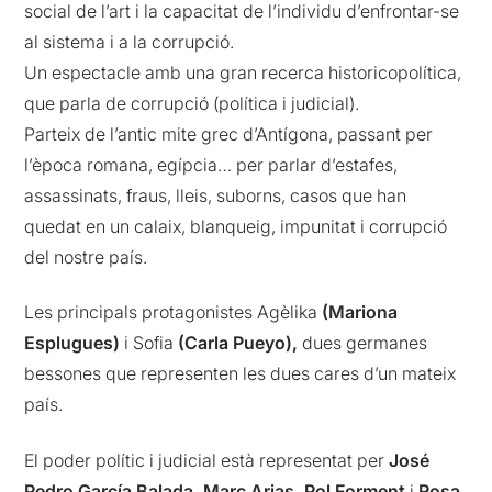
social de l’art i la capacitat de l’individu d’enfrontar-se
al sistema i a la corrupció.
Un espectacle amb una gran recerca historicopolítica,
que parla de corrupció (política i judicial).
Parteix de l’antic mite grec d’Antígona, passant per
l’època romana, egípcia… per parlar d’estafes,
assassinats, fraus, lleis, suborns, casos que han
quedat en un calaix, blanqueig, impunitat i corrupció
del nostre país.
Les principals protagonistes Agèlika
(Mariona
Esplugues)
i Sofia
(Carla Pueyo),
dues germanes
bessones que representen les dues cares d’un mateix
país.
El poder polític i judicial està representat per
José
Pedro García Balada, Marc Arias, Pol Forment
i
Rosa