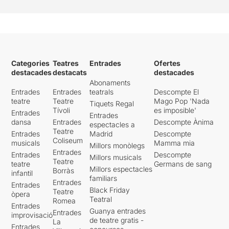
Categories
Teatres
Entrades
Ofertes
destacades
destacats
destacades
Abonaments
Entrades
Entrades
teatrals
Descompte El
teatre
Teatre
Mago Pop 'Nada
Tiquets Regal
Tívoli
es imposible'
Entrades
Entrades
dansa
Entrades
Descompte Ànima
espectacles a
Teatre
Entrades
Madrid
Descompte
Coliseum
musicals
Mamma mia
Millors monòlegs
Entrades
Entrades
Descompte
Millors musicals
Teatre
teatre
Germans de sang
Millors espectacles
Borràs
infantil
familiars
Entrades
Entrades
Black Friday
Teatre
òpera
Teatral
Romea
Entrades
Guanya entrades
Entrades
improvisació
de teatre gratis -
La
Entrades