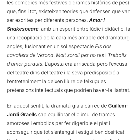
les comèdies més festives o drames històrics de pes)
que, fins i tot, existeixen teories que defensen que van
ser escrites per diferents persones.
Amor i
Shakespeare
, amb un esperit entre lúdic i didàctic, fa
una recopilació de la cara més amable del dramaturg
anglès, fusionant en un sol espectacle
Els dos
cavallers de Verona
,
Molt soroll per no res
i
Treballs
d’amor perduts
. L’aposta era arriscada però l’excusa
del teatre dins del teatre i la seva predisposició a
l’entreteniment la deixen lliure de feixugues
pretensions intel·lectuals que podrien haver-la llastrat.
En aquest sentit, la dramatúrgia a càrrec de
Guillem-
Jordi Graells
sap equilibrar el cúmul de trames
amoroses i embolics per fer digerible el plat i
aconseguir que tot s’entengui i estigui ben dosificat.