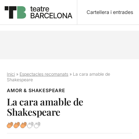
Cartellera i entrades
Inici
»
Espectacles recomanats
»
La cara amable de
Shakespeare
AMOR & SHAKESPEARE
La cara amable de
Shakespeare