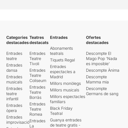
Categories
Teatres
Entrades
Ofertes
destacades
destacats
destacades
Abonaments
Entrades
Entrades
teatrals
Descompte El
teatre
Teatre
Mago Pop 'Nada
Tiquets Regal
Tívoli
es imposible'
Entrades
Entrades
dansa
Entrades
Descompte Ànima
espectacles a
Teatre
Entrades
Madrid
Descompte
Coliseum
musicals
Mamma mia
Millors monòlegs
Entrades
Entrades
Descompte
Millors musicals
Teatre
teatre
Germans de sang
Millors espectacles
Borràs
infantil
familiars
Entrades
Entrades
Black Friday
Teatre
òpera
Teatral
Romea
Entrades
Guanya entrades
Entrades
improvisació
de teatre gratis -
La