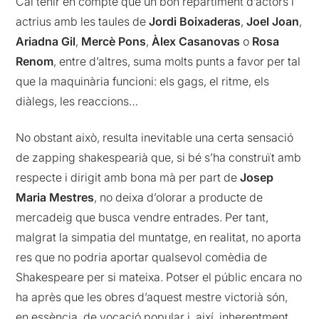
Cal tenir en compte que un bon repartiment d’actors i
actrius amb les taules de
Jordi Boixaderas
,
Joel Joan
,
Ariadna Gil
,
Mercè Pons
,
Àlex Casanovas
o
Rosa
Renom
, entre d’altres, suma molts punts a favor per tal
que la maquinària funcioni: els gags, el ritme, els
diàlegs, les reaccions…
No obstant això, resulta inevitable una certa sensació
de zapping shakespearià que, si bé s’ha construït amb
respecte i dirigit amb bona mà per part de
Josep
Maria Mestres
, no deixa d’olorar a producte de
mercadeig que busca vendre entrades. Per tant,
malgrat la simpatia del muntatge, en realitat, no aporta
res que no podria aportar qualsevol comèdia de
Shakespeare per si mateixa. Potser el públic encara no
ha après que les obres d’aquest mestre victorià són,
en essència, de vocació popular i, així, inherentment