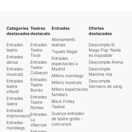
Categories
Teatres
Entrades
Ofertes
destacades
destacats
destacades
Abonaments
Entrades
Entrades
teatrals
Descompte El
teatre
Teatre
Mago Pop 'Nada
Tiquets Regal
Tívoli
es imposible'
Entrades
Entrades
dansa
Entrades
Descompte Ànima
espectacles a
Teatre
Entrades
Madrid
Descompte
Coliseum
musicals
Mamma mia
Millors monòlegs
Entrades
Entrades
Descompte
Millors musicals
Teatre
teatre
Germans de sang
Millors espectacles
Borràs
infantil
familiars
Entrades
Entrades
Black Friday
Teatre
òpera
Teatral
Romea
Entrades
Guanya entrades
Entrades
improvisació
de teatre gratis -
La
Entrades
concursos
Villarroel
monòlegs
Entrades