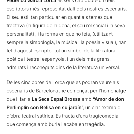
Federico García Lorca
és sens cap dubte un dels
escriptors més representat dalt dels nostres escenaris.
El seu estil tan particular en quant als temes que
tractava (la figura de la dona, el seu rol social i la seva
personalitat) , i la forma en que ho feia, (utilitzant
sempre la simbologia, la música i la poesia visual), han
fet d’aquest escriptor tot un símbol de la literatura
poètica i teatral espanyola, i un dels més grans,
admirats i reconeguts dins de la literatura universal.
De les cinc obres de Lorca que es podran veure als
escenaris de Barcelona ,he començat per l’homenatge
que li fan a
La Seca Espai Brossa
amb
“Amor de don
Perlimplín con Belisa en su jardín
”, un clar exemple
d’obra teatral satírica. Es tracta d’una tragicomèdia
que comença amb burla i acaba en tragèdia.