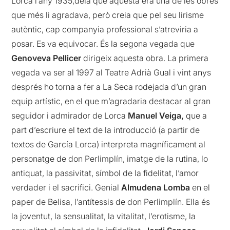
Lorca l’any 1935,deia que aquesta era una de les obres
que més li agradava, però creia que pel seu lirisme
autèntic, cap companyia professional s’atreviria a
posar. Es va equivocar. És la segona vegada que
Genoveva Pellicer
dirigeix aquesta obra. La primera
vegada va ser al 1997 al Teatre Adrià Gual i vint anys
després ho torna a fer a La Seca rodejada d’un gran
equip artístic, en el que m’agradaria destacar al gran
seguidor i admirador de Lorca
Manuel Veiga,
que a
part d’escriure el text de la introducció (a partir de
textos de García Lorca) interpreta magníficament al
personatge de don Perlimplín, imatge de la rutina, lo
antiquat, la passivitat, símbol de la fidelitat, l’amor
verdader i el sacrifici. Genial
Almudena Lomba
en el
paper de Belisa, l’antítessis de don Perlimplín. Ella és
la joventut, la sensualitat, la vitalitat, l’erotisme, la