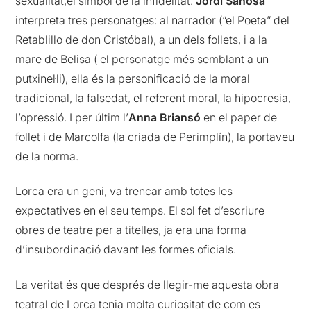
sexualitat,el símbol de la infidelitat.
Jordi Sanosa
interpreta tres personatges: al narrador (“el Poeta” del
Retablillo de don Cristóbal), a un dels follets, i a la
mare de Belisa ( el personatge més semblant a un
putxinel·li), ella és la personificació de la moral
tradicional, la falsedat, el referent moral, la hipocresia,
l’opressió. I per últim l’
Anna Briansó
en el paper de
follet i de Marcolfa (la criada de Perimplín), la portaveu
de la norma.
Lorca era un geni, va trencar amb totes les
expectatives en el seu temps. El sol fet d’escriure
obres de teatre per a titelles, ja era una forma
d’insubordinació davant les formes oficials.
La veritat és que després de llegir-me aquesta obra
teatral de Lorca tenia molta curiositat de com es