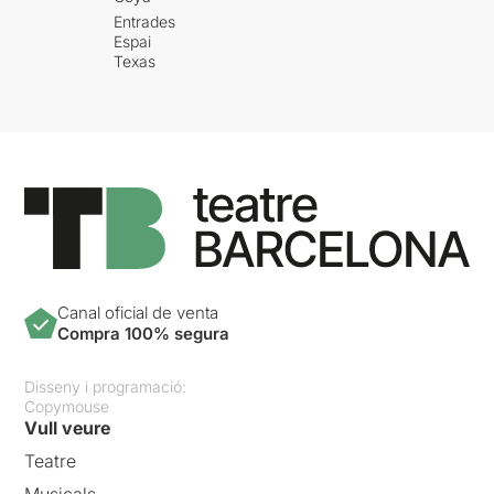
Entrades
Espai
Texas
Canal oficial de venta
Compra 100% segura
Disseny i programació:
Copymouse
Vull veure
Teatre
Musicals