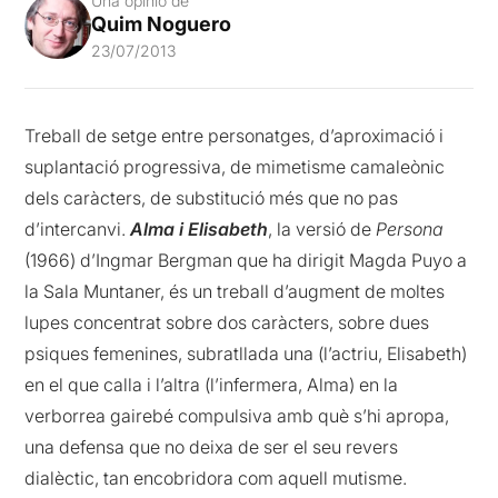
Una opinió de
Quim Noguero
23/07/2013
Treball de setge entre personatges, d’aproximació i
suplantació progressiva, de mimetisme camaleònic
dels caràcters, de substitució més que no pas
d’intercanvi.
Alma i Elisabeth
, la versió de
Persona
(1966) d’Ingmar Bergman que ha dirigit Magda Puyo a
la Sala Muntaner, és un treball d’augment de moltes
lupes concentrat sobre dos caràcters, sobre dues
psiques femenines, subratllada una (l’actriu, Elisabeth)
en el que calla i l’altra (l’infermera, Alma) en la
verborrea gairebé compulsiva amb què s’hi apropa,
una defensa que no deixa de ser el seu revers
dialèctic, tan encobridora com aquell mutisme.