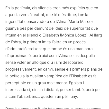
En la pel·lícula, els silencis eren més explícits que en
aquesta versió teatral, que té més ritme, i on la
ingenuïtat conservadora de l’Alma (Marta Marco)
guanya pes per damunt del deix de superioritat que
intuïm en el silenci d’Elisabeth (Mònica López). Al llarg
de l’obra, la primera imita l’altra en un procés
d’admiració creixent que també és una maniobra
d’aproximació, però així com l’Alma se’ns despulla
sense voler en allò que diu i s’hi descobreix
progressivament, en canvi, sense els primers plans de
la pel·lícula la qualitat vampírica de l’Elisabeth es fa
perceptible en un grau molt menor. Egoista i
interessada sí, cínica i distant, potser també, però per
a com l’absorbeix… quedem un pèl lluny.
Puyo ha aconseguit, de tota manera, algunes escenes