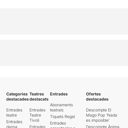
Categories
Teatres
Entrades
Ofertes
destacades
destacats
destacades
Abonaments
Entrades
Entrades
teatrals
Descompte El
teatre
Teatre
Mago Pop 'Nada
Tiquets Regal
Tívoli
es imposible'
Entrades
Entrades
dansa
Entrades
Descompte Ànima