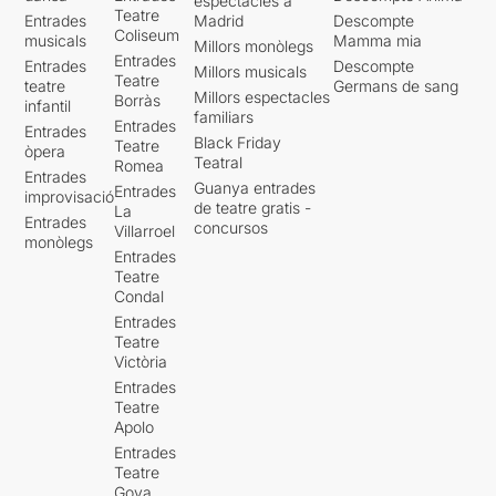
espectacles a
Teatre
Entrades
Madrid
Descompte
Coliseum
musicals
Mamma mia
Millors monòlegs
Entrades
Entrades
Descompte
Millors musicals
Teatre
teatre
Germans de sang
Millors espectacles
Borràs
infantil
familiars
Entrades
Entrades
Black Friday
Teatre
òpera
Teatral
Romea
Entrades
Guanya entrades
Entrades
improvisació
de teatre gratis -
La
Entrades
concursos
Villarroel
monòlegs
Entrades
Teatre
Condal
Entrades
Teatre
Victòria
Entrades
Teatre
Apolo
Entrades
Teatre
Goya